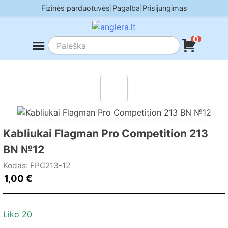
Skip
Fizinės parduotuvės
|
Pagalba
|
Prisijungimas
to
content
0
Kabliukai Flagman Pro Competition 213
BN №12
Kodas: FPC213-12
1,00
€
Liko 20