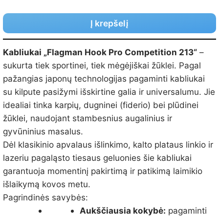
Į krepšelį
Kabliukai „Flagman Hook Pro Competition 213“
–
sukurta tiek sportinei, tiek mėgėjiškai žūklei. Pagal
pažangias japonų technologijas pagaminti kabliukai
su kilpute pasižymi išskirtine galia ir universalumu. Jie
idealiai tinka karpių, dugninei (fiderio) bei plūdinei
žūklei, naudojant stambesnius augalinius ir
gyvūninius masalus.
Dėl klasikinio apvalaus išlinkimo, kalto plataus linkio ir
lazeriu pagaląsto tiesaus geluonies šie kabliukai
garantuoja momentinį pakirtimą ir patikimą laimikio
išlaikymą kovos metu.
Pagrindinės savybės:
Aukščiausia kokybė:
pagaminti