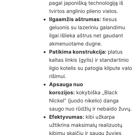
pagal japonišką technologiją iš
tvirtos anglinio plieno vielos.
Ilgaamžis aštrumas:
tiesus
geluonis su lazeriniu galandimu
ilgai išlieka aštrus net gaudant
akmenuotame dugne.
Patikima konstrukcija:
platus
kaltas linkis (gylis) ir standartinio
ilgio kotelis su patogia kilpute valo
rišimui.
Apsauga nuo
korozijos:
kokybiška „Black
Nickel“ (juodo nikelio) danga
saugo nuo rūdžių ir nebaido žuvų.
Efektyvumas:
kibi užkarpa
užtikrina maksimalų realizuotų
kibimų skaičių ir saugų žuvies