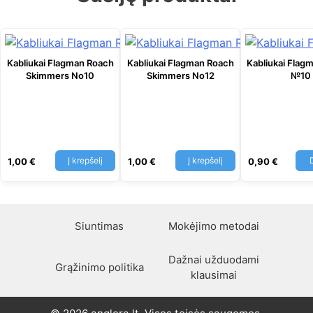
Kabliukai Flagman Roach
Kabliukai Flagman Roach
Kabliukai Flag
Skimmers No10
Skimmers No12
№10
Į krepšelį
Į krepšelį
1,00
€
1,00
€
0,90
€
Siuntimas
Mokėjimo metodai
Dažnai užduodami
Grąžinimo politika
klausimai