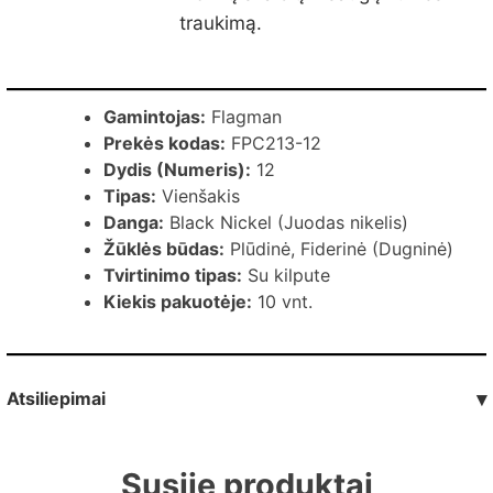
traukimą.
Gamintojas:
Flagman
Prekės kodas:
FPC213-12
Dydis (Numeris):
12
Tipas:
Vienšakis
Danga:
Black Nickel (Juodas nikelis)
Žūklės būdas:
Plūdinė, Fiderinė (Dugninė)
Tvirtinimo tipas:
Su kilpute
Kiekis pakuotėje:
10 vnt.
Atsiliepimai
▾
Susiję produktai