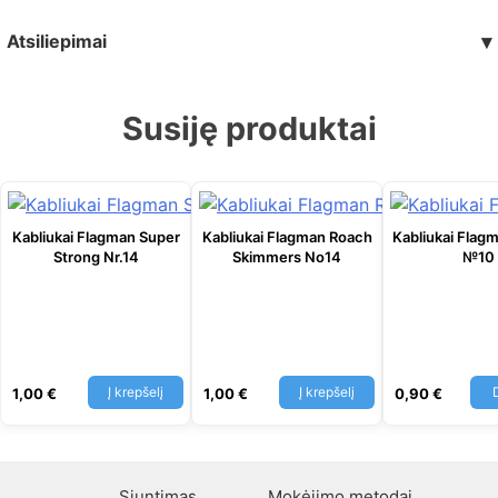
Atsiliepimai
▾
Susiję produktai
Kabliukai Flagman Super
Kabliukai Flagman Roach
Kabliukai Flag
Strong Nr.14
Skimmers No14
№10
Į krepšelį
Į krepšelį
1,00
€
1,00
€
0,90
€
Siuntimas
Mokėjimo metodai