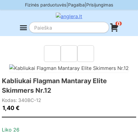
Skip
Fizinės parduotuvės
|
Pagalba
|
Prisijungimas
to
content
0
Kabliukai Flagman Mantaray Elite
Skimmers Nr.12
Kodas: 340BC-12
1,40
€
Liko 26