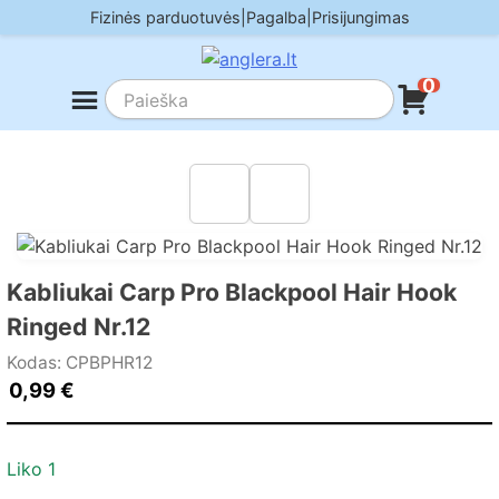
Skip
Fizinės parduotuvės
|
Pagalba
|
Prisijungimas
to
content
0
Kabliukai Carp Pro Blackpool Hair Hook
Ringed Nr.12
Kodas: CPBPHR12
0,99
€
Liko 1