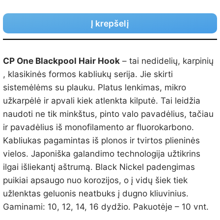
Į krepšelį
CP One Blackpool Hair Hook
– tai nedidelių, karpinių
, klasikinės formos kabliukų serija. Jie skirti
sistemėlėms su plauku. Platus lenkimas, mikro
užkarpėlė ir apvali kiek atlenkta kilputė. Tai leidžia
naudoti ne tik minkštus, pinto valo pavadėlius, tačiau
ir pavadėlius iš monofilamento ar fluorokarbono.
Kabliukas pagamintas iš plonos ir tvirtos plieninės
vielos. Japoniška galandimo technologija užtikrins
ilgai išliekantį aštrumą. Black Nickel padengimas
puikiai apsaugo nuo korozijos, o į vidų šiek tiek
užlenktas geluonis neatbuks į dugno kliuvinius.
Gaminami: 10, 12, 14, 16 dydžio. Pakuotėje – 10 vnt.