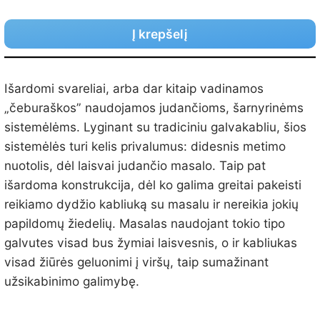
Į krepšelį
Išardomi svareliai, arba dar kitaip vadinamos
„čeburaškos” naudojamos judančioms, šarnyrinėms
sistemėlėms. Lyginant su tradiciniu galvakabliu, šios
sistemėlės turi kelis privalumus: didesnis metimo
nuotolis, dėl laisvai judančio masalo. Taip pat
išardoma konstrukcija, dėl ko galima greitai pakeisti
reikiamo dydžio kabliuką su masalu ir nereikia jokių
papildomų žiedelių. Masalas naudojant tokio tipo
galvutes visad bus žymiai laisvesnis, o ir kabliukas
visad žiūrės geluonimi į viršų, taip sumažinant
užsikabinimo galimybę.