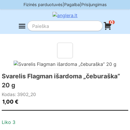
Skip
Fizinės parduotuvės
|
Pagalba
|
Prisijungimas
to
content
0
Svarelis Flagman išardoma „čeburaška”
20 g
Kodas: 3902_20
1,00
€
Liko 3