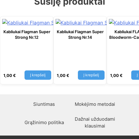
Susiję produktai
Kabliukai Flagman Super
Kabliukai Flagman Super
Kabliukai 
Strong Nr.12
Strong Nr.14
Bloodworm-Ca
Į krepšelį
Į krepšelį
Į
1,00
€
1,00
€
1,00
€
Siuntimas
Mokėjimo metodai
Dažnai užduodami
Grąžinimo politika
klausimai