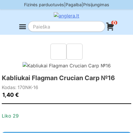
Skip
Fizinės parduotuvės
|
Pagalba
|
Prisijungimas
to
content
0
Kabliukai Flagman Crucian Carp №16
Kodas: 170NK-16
1,40
€
Liko 29