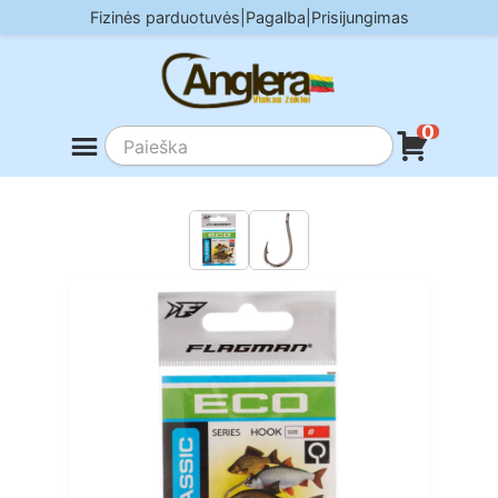
Skip
Fizinės parduotuvės
|
Pagalba
|
Prisijungimas
to
content
0