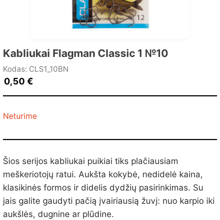
Kabliukai Flagman Classic 1 №10
Kodas: CLS1_10BN
0,50
€
Neturime
Šios serijos kabliukai puikiai tiks plačiausiam
meškeriotojų ratui. Aukšta kokybė, nedidelė kaina,
klasikinės formos ir didelis dydžių pasirinkimas. Su
jais galite gaudyti pačią įvairiausią žuvį: nuo karpio iki
aukšlės, dugnine ar plūdine.