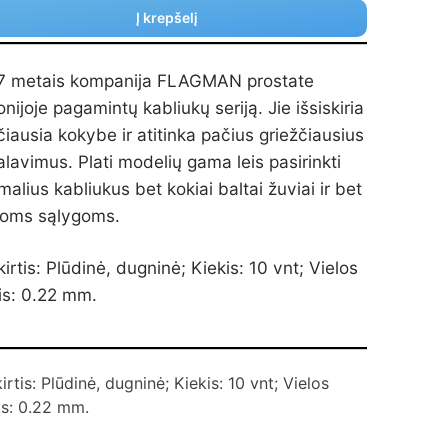
Į krepšelį
7 metais kompanija FLAGMAN prostate
nijoje pagamintų kabliukų seriją. Jie išsiskiria
iausia kokybe ir atitinka pačius griežčiausius
alavimus. Plati modelių gama leis pasirinkti
malius kabliukus bet kokiai baltai žuviai ir bet
ioms sąlygoms.
irtis: Plūdinė, dugninė; Kiekis: 10 vnt; Vielos
is: 0.22 mm.
irtis: Plūdinė, dugninė; Kiekis: 10 vnt; Vielos
is: 0.22 mm.