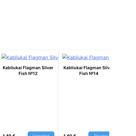
Kabliukai Flagman Silver
Kabliukai Flagman Silver
Fish №12
Fish №14
Kabli
1,40
€
1,40
€
1,40