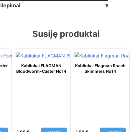
iliepimai
▾
Susiję produktai
eder
Kabliukai FLAGMAN
Kabliukai Flagman Roach
Bloodworm-Caster No14
Skimmers No14
1,00
€
1,00
€