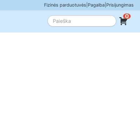
Fizinės parduotuvės
|
Pagalba
|
Prisijungimas
0