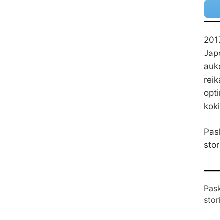
201
Japo
aukč
reik
opti
kok
Pask
stor
Pask
stor