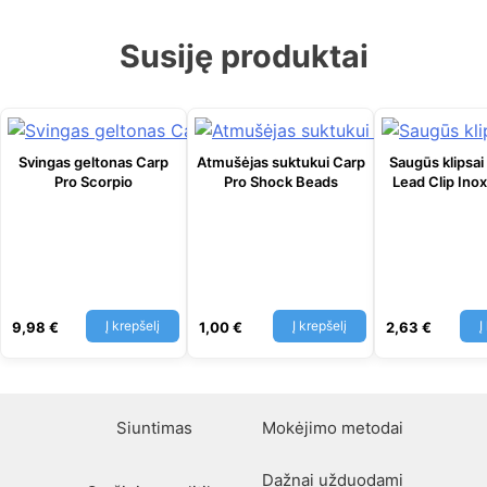
Susiję produktai
Svingas geltonas Carp
Atmušėjas suktukui Carp
Saugūs klipsai
Pro Scorpio
Pro Shock Beads
Lead Clip Inox
Į krepšelį
Į krepšelį
Į
9,98
€
1,00
€
2,63
€
Siuntimas
Mokėjimo metodai
Dažnai užduodami