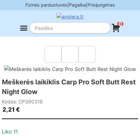
Skip
Fizinės parduotuvės
|
Pagalba
|
Prisijungimas
to
content
0
Meškerės laikiklis Carp Pro Soft Butt Rest
Night Glow
Kodas: CP390316
2,21
€
Liko 11