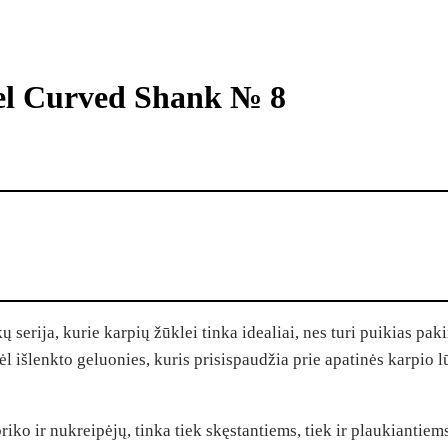
el Curved Shank № 8
serija, kurie karpių žūklei tinka idealiai, nes turi puikias pa
ėl išlenkto geluonies, kuris prisispaudžia prie apatinės karpio l
ko ir nukreipėjų, tinka tiek skęstantiems, tiek ir plaukiantie