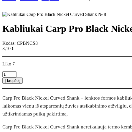
Kabliukai Carp Pro Black Nick
Kodas: CPBNCS8
3,10
€
Liko 7
produkto
kiekis:
Į krepšelį
Kabliukai
Carp
Pro
Carp Pro Black Nickel Curved Shank – lenktos formos kabliukų 
Black
Nickel
laikomas vienu iš atsparesnių žuvies atsikabinimo atžvilgiu, d
Curved
užtikrindamas puikų pakirtimą.
Shank
№
8
Carp Pro Black Nickel Curved Shank nereikalauja termo kembri