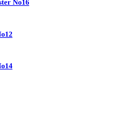
ter No16
No12
No14