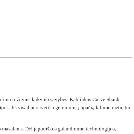
kirtimo ir žuvies laikymo savybes. Kabliukas Curve Shank
ūpos. Jis visad persiverčia geluonimi į apačią kibimo metu, tuo
ms masalams. Dėl japoniškos galandinimo technologijos,