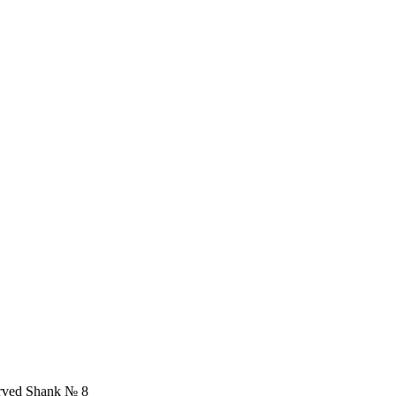
urved Shank № 8