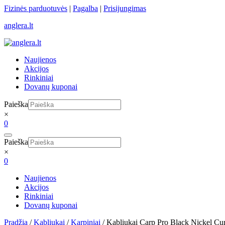
Skip
Fizinės parduotuvės
|
Pagalba
|
Prisijungimas
to
anglera.lt
content
Naujienos
Akcijos
Rinkiniai
Dovanų kuponai
Paieška
×
0
Paieška
×
0
Naujienos
Akcijos
Rinkiniai
Dovanų kuponai
Pradžia
/
Kabliukai
/
Karpiniai
/ Kabliukai Carp Pro Black Nickel C