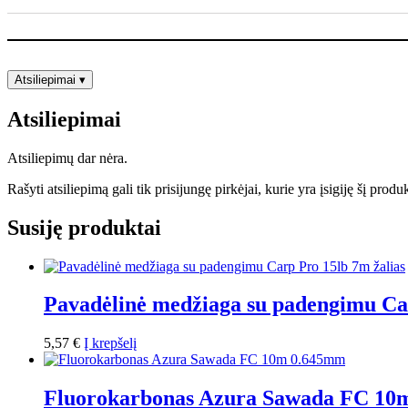
Atsiliepimai
▾
Atsiliepimai
Atsiliepimų dar nėra.
Rašyti atsiliepimą gali tik prisijungę pirkėjai, kurie yra įsigiję šį produ
Susiję produktai
Pavadėlinė medžiaga su padengimu Car
5,57
€
Į krepšelį
Fluorokarbonas Azura Sawada FC 10