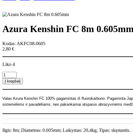
Azura Kenshin FC 8m 0.605m
Kodas: AKFC08-0605
2,80
€
Liko 4
produkto
kiekis:
Į krepšelį
Azura
Kenshin
FC
Valas Azura Kenshin FC 100% pagamintas iš fluorokarbono. Pagaminta Japon
8m
sistemėlėms ir pavadėliams, nes pakankamai atsparus abrazyvinėms med
0.605mm
Ilgis: 8m; Diametras: 0.605mm; Laikymas: 20,4kg; Tipas: skęstantis.