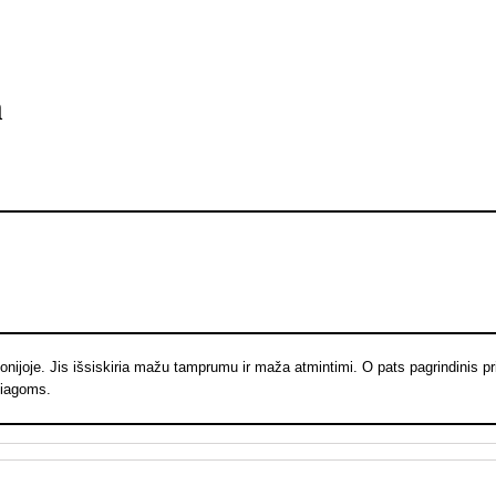
m
ijoje. Jis išsiskiria mažu tamprumu ir maža atmintimi. O pats pagrindinis
žiagoms.