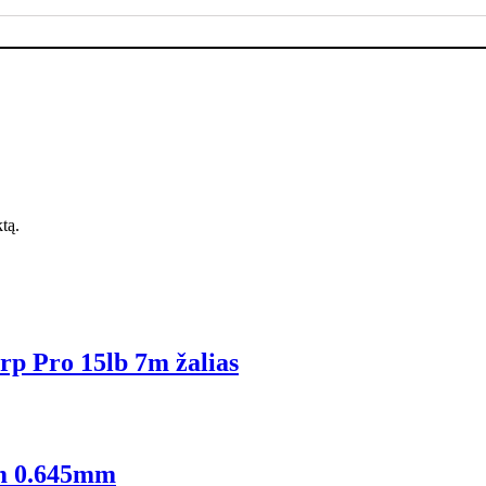
ktą.
p Pro 15lb 7m žalias
m 0.645mm