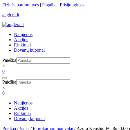
Skip
Fizinės parduotuvės
|
Pagalba
|
Prisijungimas
to
anglera.lt
content
Naujienos
Akcijos
Rinkiniai
Dovanų kuponai
Paieška
×
0
Paieška
×
0
Naujienos
Akcijos
Rinkiniai
Dovanų kuponai
Pradžia
/
Valas
/
Florokarboniniai valai
/ Azura Kenshin FC 8m 0.6