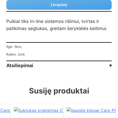
Į krepšelį
Puikiai tiks In-line sistemos rišimui, tvirtas ir
patikimas segtukas, greitam šeryklėlės keitimui.
Ilgis: 8cm;
Kiekis: 2vnt;
Atsiliepimai
▾
Susiję produktai