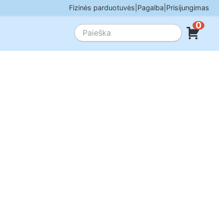
Fizinės parduotuvės
|
Pagalba
|
Prisijungimas
0