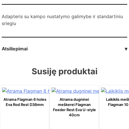
Adapteris su kampo nustatymo galimybe ir standartiniu
sriegiu
Atsiliepimai
▾
Susiję produktai
Atrama Flagman 6 holes
Atrama dugninei
Laikiklis me
Eva Rod Rest D36mm
meškerei Flagman
Flagman 10
Feeder Rest Eva U-style
40сm