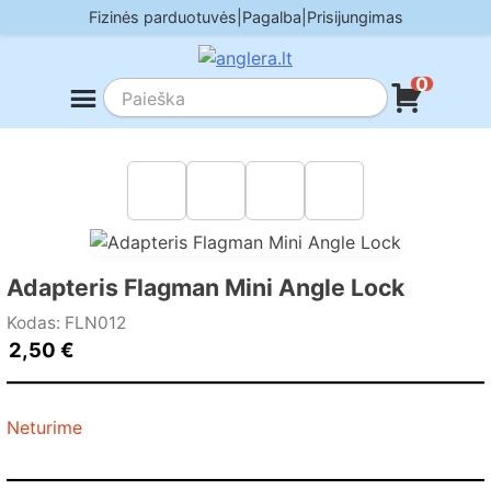
Skip
Fizinės parduotuvės
|
Pagalba
|
Prisijungimas
to
content
0
Adapteris Flagman Mini Angle Lock
Kodas: FLN012
2,50
€
Neturime