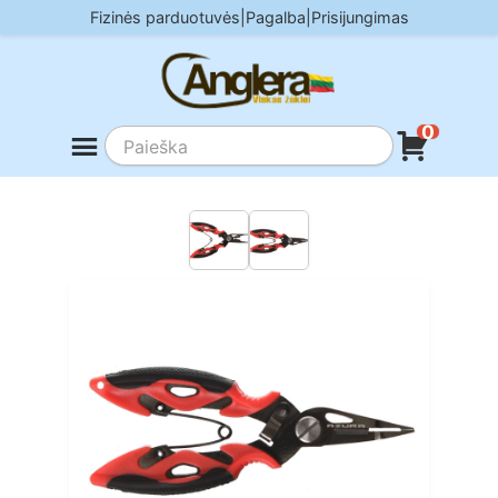
Skip
Fizinės parduotuvės
|
Pagalba
|
Prisijungimas
to
content
0