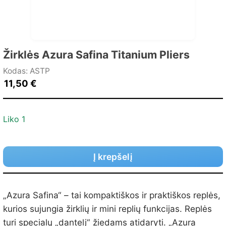
Žirklės Azura Safina Titanium Pliers
Kodas: ASTP
11,50
€
Liko 1
Į krepšelį
„Azura Safina“ – tai kompaktiškos ir praktiškos replės,
kurios sujungia žirklių ir mini replių funkcijas.
Replės
turi specialų „dantelį“ žiedams atidaryti.
„Azura