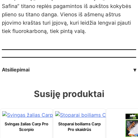
Safina“ titano replės pagamintos iš aukštos kokybės
plieno su titano danga.
Vienos iš ašmenų aštrus
pjovimo kraštas turi įpjovą, kuri leidžia lengvai pjauti
tiek fluorokarboną, tiek pintą valą
.
Atsiliepimai
▾
Susiję produktai
Svingas žalias Carp Pro
Stoparai boiliams Carp
Scorpio
Pro skaidrūs