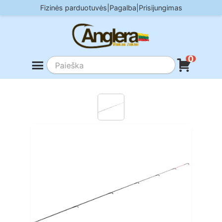
Skip
Fizinės parduotuvės
|
Pagalba
|
Prisijungimas
to
content
0