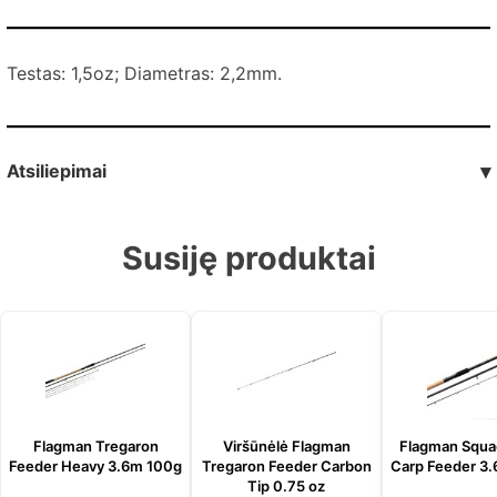
Testas: 1,5oz; Diametras: 2,2mm.
Atsiliepimai
▾
Susiję produktai
Flagman Tregaron
Viršūnėlė Flagman
Flagman Squa
Feeder Heavy 3.6m 100g
Tregaron Feeder Сarbon
Сarp Feeder 3
Tip 0.75 oz