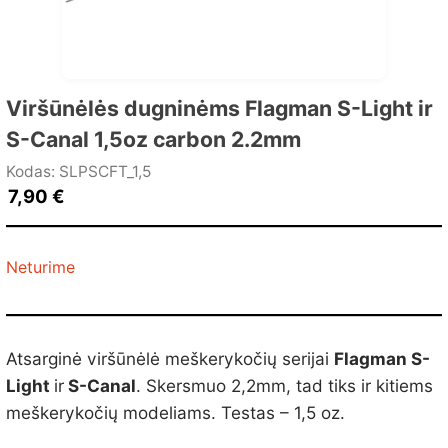
Viršūnėlės dugninėms Flagman S-Light ir
S-Canal 1,5oz carbon 2.2mm
Kodas: SLPSCFT_1,5
7,90
€
Neturime
Atsarginė viršūnėlė meškerykočių serijai
Flagman S-
Light
ir
S-Canal
. Skersmuo 2,2mm, tad tiks ir kitiems
meškerykočių modeliams. Testas – 1,5 oz.