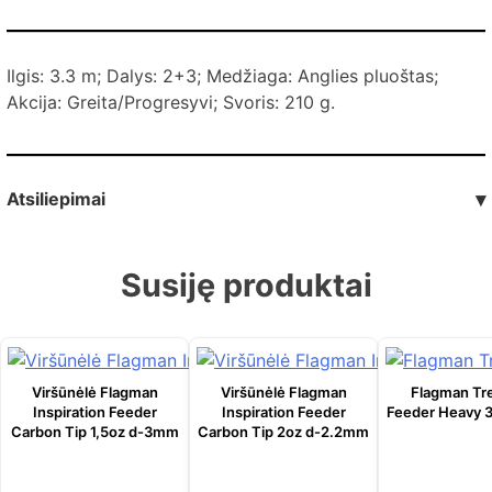
Ilgis: 3.3 m; Dalys: 2+3; Medžiaga: Anglies pluoštas;
Akcija: Greita/Progresyvi; Svoris: 210 g.
Atsiliepimai
▾
Susiję produktai
Viršūnėlė Flagman
Viršūnėlė Flagman
Flagman Tr
Inspiration Feeder
Inspiration Feeder
Feeder Heavy 
Carbon Tip 1,5oz d-3mm
Carbon Tip 2oz d-2.2mm