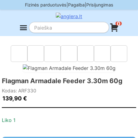
Skip
Fizinės parduotuvės
|
Pagalba
|
Prisijungimas
to
content
0
Flagman Armadale Feeder 3.30m 60g
Kodas: ARF330
139,90
€
Liko 1