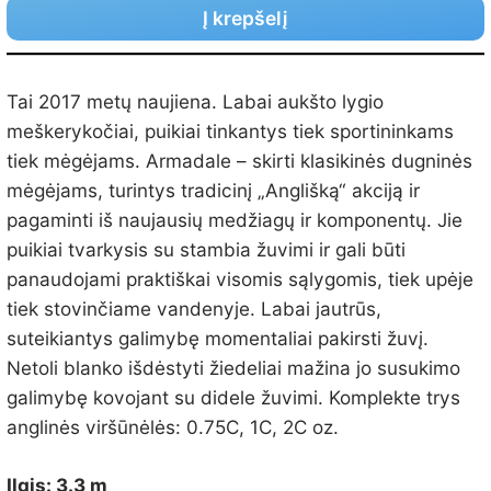
Į krepšelį
Tai 2017 metų naujiena. Labai aukšto lygio
meškerykočiai, puikiai tinkantys tiek sportininkams
tiek mėgėjams. Armadale – skirti klasikinės dugninės
mėgėjams, turintys tradicinį „Anglišką“ akciją ir
pagaminti iš naujausių medžiagų ir komponentų. Jie
puikiai tvarkysis su stambia žuvimi ir gali būti
panaudojami praktiškai visomis sąlygomis, tiek upėje
tiek stovinčiame vandenyje. Labai jautrūs,
suteikiantys galimybę momentaliai pakirsti žuvį.
Netoli blanko išdėstyti žiedeliai mažina jo susukimo
galimybę kovojant su didele žuvimi. Komplekte trys
anglinės viršūnėlės: 0.75C, 1C, 2C oz.
Ilgis: 3.3 m