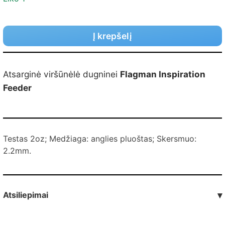
Į krepšelį
Atsarginė viršūnėlė dugninei
Flagman Inspiration
Feeder
Testas 2oz; Medžiaga: anglies pluoštas; Skersmuo:
2.2mm.
Atsiliepimai
▾