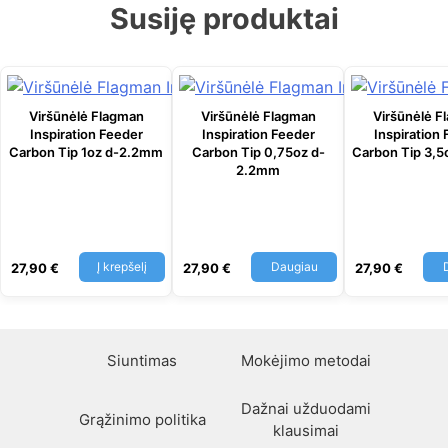
Susiję produktai
Viršūnėlė Flagman
Viršūnėlė Flagman
Viršūnėlė F
Inspiration Feeder
Inspiration Feeder
Inspiration
Carbon Tip 1oz d-2.2mm
Carbon Tip 0,75oz d-
Carbon Tip 3,
2.2mm
Į krepšelį
Daugiau
27,90
€
27,90
€
27,90
€
Siuntimas
Mokėjimo metodai
Dažnai užduodami
Grąžinimo politika
klausimai