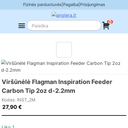
Skip
Fizinės parduotuvės
|
Pagalba
|
Prisijungimas
to
content
0
Viršūnėlė Flagman Inspiration Feeder
Carbon Tip 2oz d-2.2mm
Kodas: INST_2M
27,90
€
Liko 1