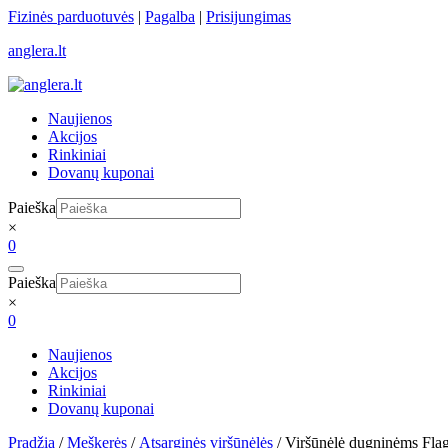
Skip
Fizinės parduotuvės
|
Pagalba
|
Prisijungimas
to
anglera.lt
content
Naujienos
Akcijos
Rinkiniai
Dovanų kuponai
Paieška
×
0
Paieška
×
0
Naujienos
Akcijos
Rinkiniai
Dovanų kuponai
Pradžia
/
Meškerės
/
Atsarginės viršūnėlės
/ Viršūnėlė dugninėms Fla