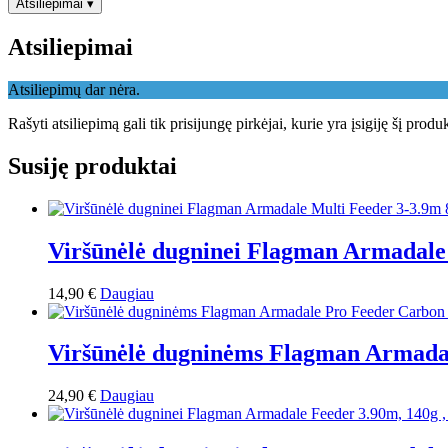
Atsiliepimai
▾
Atsiliepimai
Atsiliepimų dar nėra.
Rašyti atsiliepimą gali tik prisijungę pirkėjai, kurie yra įsigiję šį produ
Susiję produktai
Viršūnėlė dugninei Flagman Armadale
14,90
€
Daugiau
Viršūnėlė dugninėms Flagman Armadal
24,90
€
Daugiau