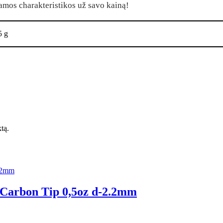
amos charakteristikos už savo kainą!
5 g
ktą.
 Carbon Tip 0,5oz d-2.2mm