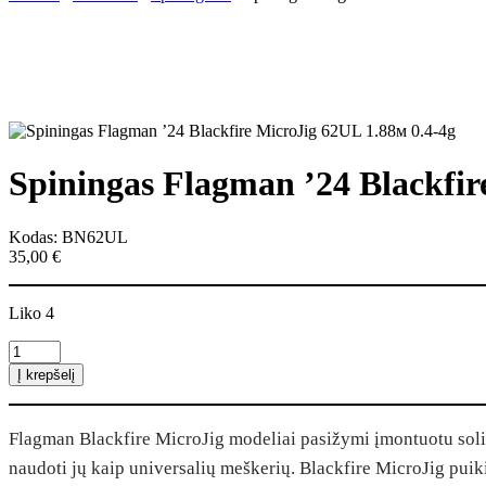
Spiningas Flagman ’24 Blackfir
Kodas: BN62UL
35,00
€
Liko 4
produkto
kiekis:
Į krepšelį
Spiningas
Flagman
'24
Flagman Blackfire MicroJig modeliai pasižymi įmontuotu solid 
Blackfire
MicroJig
naudoti jų kaip universalių meškerių. Blackfire MicroJig puiki
62UL