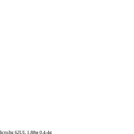
MicroJig 62UL 1.88м 0.4-4g