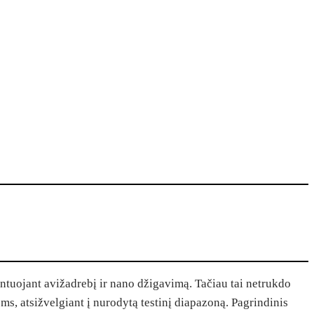
ntuojant avižadrebį ir nano džigavimą. Tačiau tai netrukdo
ms, atsižvelgiant į nurodytą testinį diapazoną. Pagrindinis