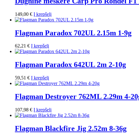
Dugninė meškerė Carp Pro Rondel F1
149,00
€
Į krepšelį
Flagman Paradox 702UL 2.15m 1-9g
62,21
€
Į krepšelį
Flagman Paradox 642UL 2m 2-10g
59,51
€
Į krepšelį
Flagman Destroyer 762ML 2.29m 4-20
107,98
€
Į krepšelį
Flagman Blackfire Jig 2.52m 8-36g