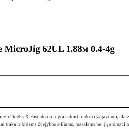
e MicroJig 62UL 1.88м 0.4-4g
viršūnėle, X-Fast akcija ir yra sukurti mikro džigavimui, akce
ai tinka ir kitiems žvejybos stiliams, masalams bei jų animacijo