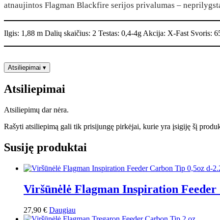
atnaujintos Flagman Blackfire serijos privalumas – neprilygst
1.88м
0.4-
4g
Ilgis: 1,88 m Dalių skaičius: 2 Testas: 0,4-4g Akcija: X-Fast Svoris: 6
Atsiliepimai
▾
Atsiliepimai
Atsiliepimų dar nėra.
Rašyti atsiliepimą gali tik prisijungę pirkėjai, kurie yra įsigiję šį produ
Susiję produktai
Viršūnėlė Flagman Inspiration Feeder
27,90
€
Daugiau