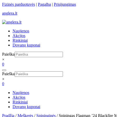
Skip
Fizinės parduotuvės
|
Pagalba
|
Prisijungimas
to
anglera.lt
content
Naujienos
Akcijos
Rinkiniai
Dovanų kuponai
Paieška
×
0
Paieška
×
0
Naujienos
Akcijos
Rinkiniai
Dovanų kuponai
Pradžia
/
Meškerės
/
Spininginės
/ Spiningas Flagman ’24 Blackfire 