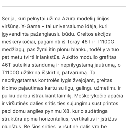
Serija, kuri pelnytai užima Azura modelių linijos
viršūnę. X-Game – tai universalumo idėja, kuri
įgyvendinta pažangiausiu būdu. Greitos akcijos
meškerykočiai, pagaminti iš Toray 46T ir T1100G
medžiagų, pasižymi itin plonu blanku, todėl yra tuo
pat metu tvirti ir lankstūs. Aukšto modulio grafitas
46T suteikia standumą ir neprilygstamą jautrumą, o
T1100G užtikrina išskirtinį patvarumą. Tai
neprilygstamas kontrolės lygis žvejojant, greitas
kibimo pajautimas kartu su ilgu, galingu užmetimu ir
puikiu darbu ištraukiant laimikį. Meškerykočio apačia
ir viršutinės dalies sritis ties sujungimu sustiprintos
papildomu anglies pynimu X8, kurio sudėtinga
struktūra apima horizontalius, vertikalius ir įstrižus
pluoštus. Be šios srities, viršutinė dalis yra be