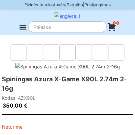
Skip
Fizinės parduotuvės
|
Pagalba
|
Prisijungimas
to
content
0
Spiningas Azura X-Game X90L 2.74m 2-
16g
Kodas: AZX90L
350,00
€
Neturime