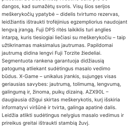
dangos, kad sumažėtų svoris. Visų šios serijos
meškerykočių ypatybė – didelis tvirtumo rezervas,
leidžiantis ištraukti trofėjinius egzempliorius naudojant
lengvą įrangą. Fuji DPS ritės laikiklis turi anglies
intarpą, kuris tiesiogiai liečiasi su meškerykočiu – taip
užtikrinamas maksimalus jautrumas. Papildomai
jautrumą didina lengvi Fuji Torzite žiedeliai.
Segmentuota rankena garantuoja didžiausią
patogumą atliekant sudėtingus masalo vedimo
būdus. X-Game – unikalus įrankis, sujungęs visas
geriausias savybes: jautrumą, tolimumą, lengvumą,
galingumą ir, žinoma, puikų dizainą. AZX90L –
daugiausia džigui skirtas meškerykotis, kurį išskiria
informatyvi viršūnė ir tvirta, galinga apatinė dalis.
Leidžia atlikti sudėtingus nelygius masalo vedimus ir
prireikus greitai ištraukti stambią žuvį.