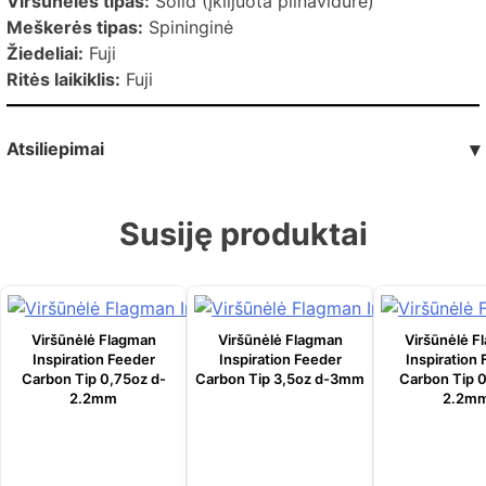
Viršūnėlės tipas:
Solid (Įklijuota pilnavidurė)
Meškerės tipas:
Spininginė
Žiedeliai:
Fuji
Ritės laikiklis:
Fuji
Atsiliepimai
▾
Susiję produktai
Viršūnėlė Flagman
Viršūnėlė Flagman
Viršūnėlė F
Inspiration Feeder
Inspiration Feeder
Inspiration
Carbon Tip 0,75oz d-
Carbon Tip 3,5oz d-3mm
Carbon Tip 0
2.2mm
2.2m