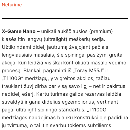
319,00 €.
279,99 €.
Neturime
X-Game Nano
– unikali aukščiausios (premium)
klasės itin lengvų (ultralight) meškerių serija.
Užtikrindami didelį jautrumą žvejojant pačiais
lengviausiais masalais, šie spiningai pasižymi greita
akcija, kuri leidžia visiškai kontroliuoti masalo vedimo
procesą. Blankai, pagaminti iš „Toray M55J“ ir
„T1100G“ medžiagų, yra greitos akcijos, tačiau
traukiant žuvį dirba per visą savo ilgį – net ir pakirtus
nedidelį ešerį. Kartu turimas galios rezervas leidžia
suvaldyti ir gana didelius egzempliorius, vertinant
pagal ultralight spiningo standartus. „T1100G“
medžiagos naudojimas blankų konstrukcijoje padidina
jų tvirtumą, o tai itin svarbu tokiems subtiliems