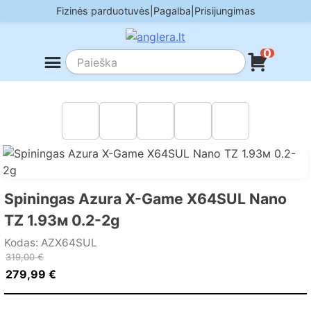
Skip
Fizinės parduotuvės
|
Pagalba
|
Prisijungimas
to
content
0
Spiningas Azura X-Game X64SUL Nano
TZ 1.93м 0.2-2g
Kodas: AZX64SUL
Original
Current
319,00
€
279,99
€
price
price
was:
is: