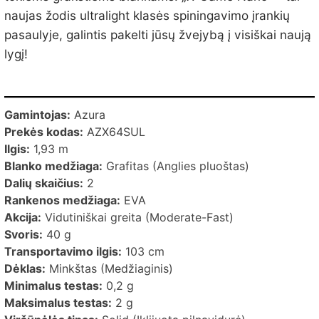
naujas žodis ultralight klasės spiningavimo įrankių
pasaulyje, galintis pakelti jūsų žvejybą į visiškai naują
lygį!
Gamintojas:
Azura
Prekės kodas:
AZX64SUL
Ilgis:
1,93 m
Blanko medžiaga:
Grafitas (Anglies pluoštas)
Dalių skaičius:
2
Rankenos medžiaga:
EVA
Akcija:
Vidutiniškai greita (Moderate-Fast)
Svoris:
40 g
Transportavimo ilgis:
103 cm
Dėklas:
Minkštas (Medžiaginis)
Minimalus testas:
0,2 g
Maksimalus testas:
2 g