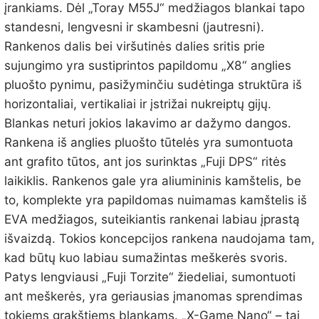
įrankiams. Dėl „Toray M55J“ medžiagos blankai tapo
standesni, lengvesni ir skambesni (jautresni).
Rankenos dalis bei viršutinės dalies sritis prie
sujungimo yra sustiprintos papildomu „X8“ anglies
pluošto pynimu, pasižyminčiu sudėtinga struktūra iš
horizontaliai, vertikaliai ir įstrižai nukreiptų gijų.
Blankas neturi jokios lakavimo ar dažymo dangos.
Rankena iš anglies pluošto tūtelės yra sumontuota
ant grafito tūtos, ant jos surinktas „Fuji DPS“ ritės
laikiklis. Rankenos gale yra aliumininis kamštelis, be
to, komplekte yra papildomas nuimamas kamštelis iš
EVA medžiagos, suteikiantis rankenai labiau įprastą
išvaizdą. Tokios koncepcijos rankena naudojama tam,
kad būtų kuo labiau sumažintas meškerės svoris.
Patys lengviausi „Fuji Torzite“ žiedeliai, sumontuoti
ant meškerės, yra geriausias įmanomas sprendimas
tokiems grakštiems blankams. „X-Game Nano“ – tai