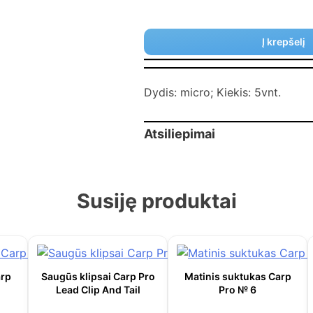
Į krepšelį
Dydis: micro; Kiekis: 5vnt.
Atsiliepimai
Susiję produktai
arp
Saugūs klipsai Carp Pro
Matinis suktukas Carp
Lead Clip And Tail
Pro № 6