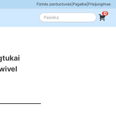
Fizinės parduotuvės
|
Pagalba
|
Prisijungimas
0
gtukai
wivel