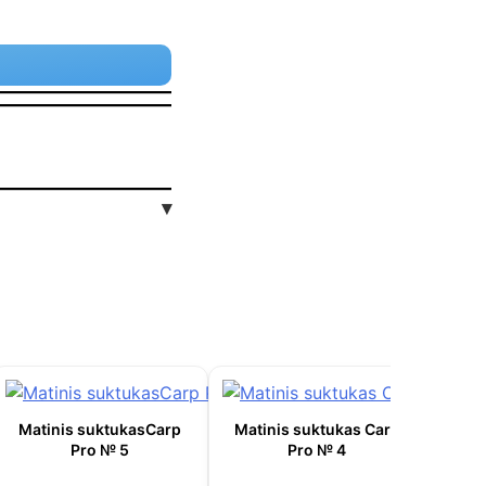
▾
Matinis suktukasCarp
Matinis suktukas Carp
Pro № 5
Pro № 4