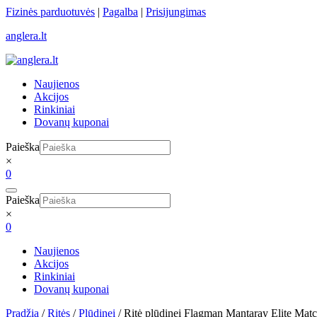
Skip
Fizinės parduotuvės
|
Pagalba
|
Prisijungimas
to
anglera.lt
content
Naujienos
Akcijos
Rinkiniai
Dovanų kuponai
Paieška
×
0
Paieška
×
0
Naujienos
Akcijos
Rinkiniai
Dovanų kuponai
Pradžia
/
Ritės
/
Plūdinei
/ Ritė plūdinei Flagman Mantaray Elite Mat