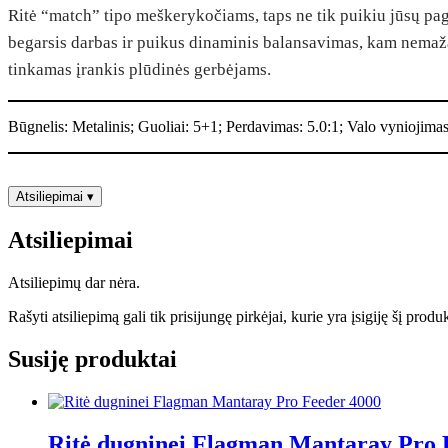
Ritė “match” tipo meškerykočiams, taps ne tik puikiu jūsų pag
Elite
Match
begarsis darbas ir puikus dinaminis balansavimas, kam nemažą įt
3000
tinkamas įrankis plūdinės gerbėjams.
Būgnelis: Metalinis; Guoliai: 5+1; Perdavimas: 5.0:1; Valo vyniojima
Atsiliepimai
▾
Atsiliepimai
Atsiliepimų dar nėra.
Rašyti atsiliepimą gali tik prisijungę pirkėjai, kurie yra įsigiję šį produ
Susiję produktai
Ritė dugninei Flagman Mantaray Pro 