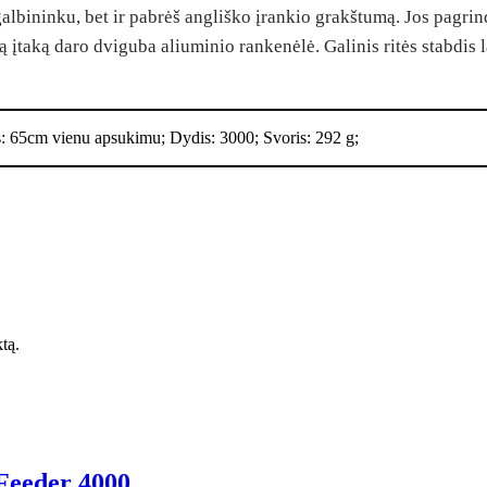
albininku, bet ir pabrėš angliško įrankio grakštumą. Jos pagrin
aką daro dviguba aliuminio rankenėlė. Galinis ritės stabdis laba
s: 65cm vienu apsukimu; Dydis: 3000; Svoris: 292 g;
ktą.
Feeder 4000