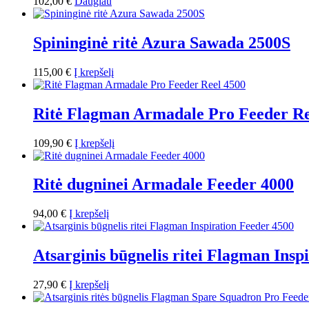
102,00
€
Daugiau
Spininginė ritė Azura Sawada 2500S
115,00
€
Į krepšelį
Ritė Flagman Armadale Pro Feeder Re
109,90
€
Į krepšelį
Ritė dugninei Armadale Feeder 4000
94,00
€
Į krepšelį
Atsarginis būgnelis ritei Flagman Insp
27,90
€
Į krepšelį