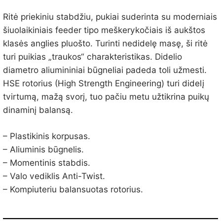
Ritė priekiniu stabdžiu, pukiai suderinta su moderniais
šiuolaikiniais feeder tipo meškerykočiais iš aukštos
klasės anglies pluošto. Turinti nedidelę masę, ši ritė
turi puikias „traukos“ charakteristikas. Didelio
diametro aliumininiai būgneliai padeda toli užmesti.
HSE rotorius (High Strength Engineering) turi didelį
tvirtumą, mažą svorį, tuo pačiu metu užtikrina puikų
dinaminį balansą.
– Plastikinis korpusas.
– Aliuminis būgnelis.
– Momentinis stabdis.
– Valo vediklis Anti-Twist.
– Kompiuteriu balansuotas rotorius.