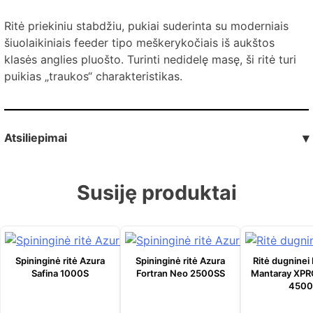
Ritė priekiniu stabdžiu, pukiai suderinta su moderniais
šiuolaikiniais feeder tipo meškerykočiais iš aukštos
klasės anglies pluošto. Turinti nedidelę masę, ši ritė turi
puikias „traukos“ charakteristikas.
Atsiliepimai
▾
Susiję produktai
Spininginė ritė Azura
Spininginė ritė Azura
Ritė dugninei
Safina 1000S
Fortran Neo 2500SS
Mantaray XPR
4500