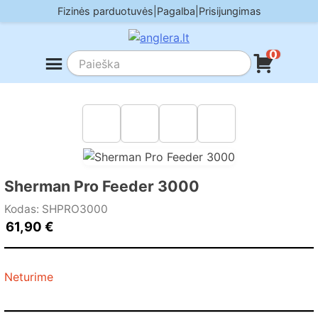
Skip
Fizinės parduotuvės
|
Pagalba
|
Prisijungimas
to
content
0
Sherman Pro Feeder 3000
Kodas: SHPRO3000
61,90
€
Neturime