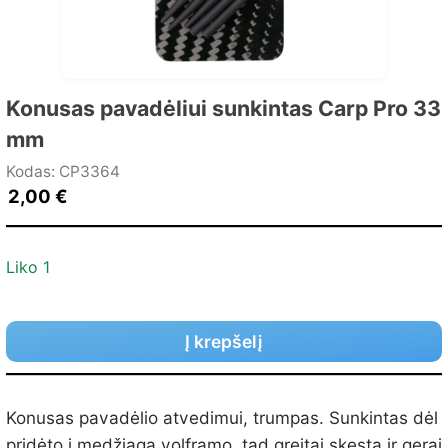
Konusas pavadėliui sunkintas Carp Pro 33
mm
Kodas: CP3364
2,00
€
Liko 1
Į krepšelį
Konusas pavadėlio atvedimui, trumpas. Sunkintas dėl
pridėto į medžiagą volframo, tad greitai skęsta ir gerai