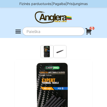
Skip
Fizinės parduotuvės
|
Pagalba
|
Prisijungimas
to
content
0