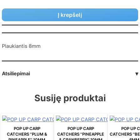
Į krepšelį
Plaukiantis 8mm
Atsiliepimai
▾
Susiję produktai
POP UP CARP
POP UP CARP
POP UP 
CATCHERS ''PLUM &
CATCHERS ''PINEAPPLE
CATCHERS ''B
PINEAPPLE'' 10MM
& CRANBERRY'' 10MM
6MM