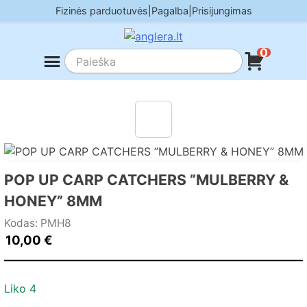
Skip
Fizinės parduotuvės
|
Pagalba
|
Prisijungimas
to
content
0
POP UP CARP CATCHERS ”MULBERRY &
HONEY” 8MM
Kodas: PMH8
10,00
€
Liko 4