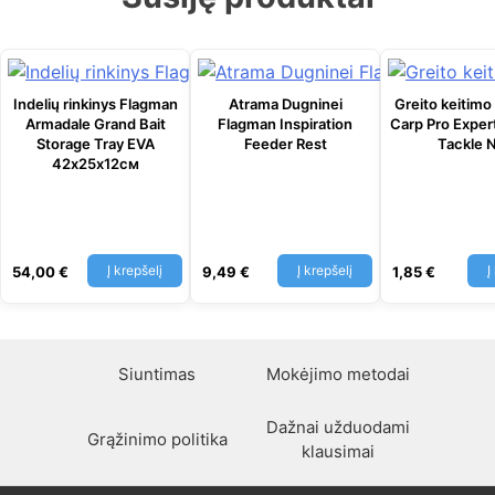
Indelių rinkinys Flagman
Atrama Dugninei
Greito keitimo
Armadale Grand Bait
Flagman Inspiration
Carp Pro Exper
Storage Tray EVA
Feeder Rest
Tackle 
42х25х12см
Į krepšelį
Į krepšelį
Į
54,00
€
9,49
€
1,85
€
Siuntimas
Mokėjimo metodai
Dažnai užduodami
Grąžinimo politika
klausimai