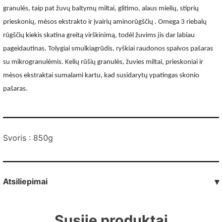
granulės, taip pat žuvų baltymų miltai, glitimo, alaus mielių, stiprių
prieskonių, mėsos ekstrakto ir įvairių aminorūgščių . Omega 3 riebalų
rūgščių kiekis skatina greitą virškinimą, todėl žuvims jis dar labiau
pageidautinas. Tolygiai smulkiagrūdis, ryškiai raudonos spalvos pašaras
su mikrogranulėmis. Kelių rūšių granulės, žuvies miltai, prieskoniai ir
mėsos ekstraktai sumalami kartu, kad susidarytų ypatingas skonio
pašaras.
Svoris : 850g
Atsiliepimai
▾
Susiję produktai