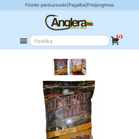
Skip
Fizinės parduotuvės
|
Pagalba
|
Prisijungimas
to
content
0