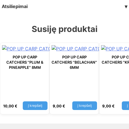
Atsiliepimai
▾
Susiję produktai
POP UP CARP
POP UP CARP
POP UP 
CATCHERS ''PLUM &
CATCHERS ''BELACHAN''
CATCHERS ''KR
PINEAPPLE'' 8MM
6MM
Į krepšelį
Į krepšelį
Į
10,00
€
9,00
€
9,00
€