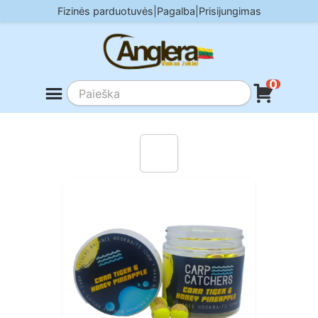
Skip
Fizinės parduotuvės
|
Pagalba
|
Prisijungimas
to
content
0