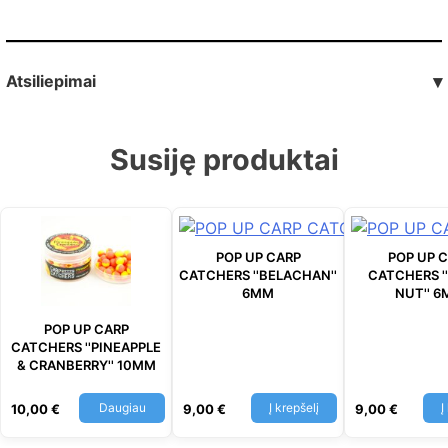
Atsiliepimai
▾
Susiję produktai
POP UP CARP
POP UP 
CATCHERS ''BELACHAN''
CATCHERS '
6MM
NUT'' 
POP UP CARP
CATCHERS ''PINEAPPLE
& CRANBERRY'' 10MM
Daugiau
Į krepšelį
Į
10,00
€
9,00
€
9,00
€