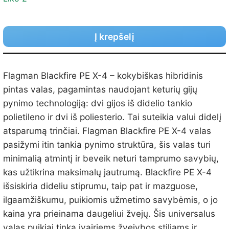
Į krepšelį
Flagman Blackfire PE X-4 – kokybiškas hibridinis
pintas valas, pagamintas naudojant keturių gijų
pynimo technologiją: dvi gijos iš didelio tankio
polietileno ir dvi iš poliesterio. Tai suteikia valui didelį
atsparumą trinčiai. Flagman Blackfire PE X-4 valas
pasižymi itin tankia pynimo struktūra, šis valas turi
minimalią atmintį ir beveik neturi tamprumo savybių,
kas užtikrina maksimalų jautrumą. Blackfire PE X-4
išsiskiria dideliu stiprumu, taip pat ir mazguose,
ilgaamžiškumu, puikiomis užmetimo savybėmis, o jo
kaina yra prieinama daugeliui žvejų. Šis universalus
valas puikiai tinka įvairiems žvejybos stiliams ir