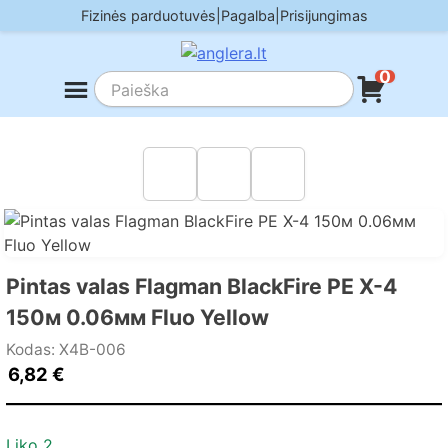
Skip
Fizinės parduotuvės
|
Pagalba
|
Prisijungimas
to
content
0
Pintas valas Flagman BlackFire PE X-4
150м 0.06мм Fluo Yellow
Kodas: X4B-006
6,82
€
Liko 2