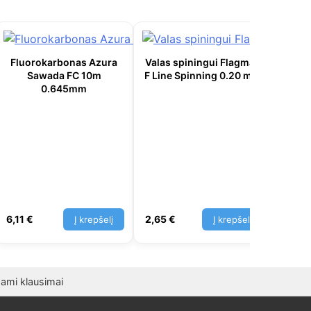
Fluorokarbonas Azura
Valas spiningui Flagman
Sawada FC 10m
F Line Spinning 0.20 mm
0.645mm
Pavad
pade
6,11
€
2,65
€
5,57
Į krepšelį
Į krepšelį
ami klausimai