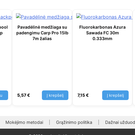
pool
Pavadėlinė medžiaga su
Fluorokarbonas Azura
rp
padengimu Carp Pro 15lb
Sawada FC 30m
7m žalias
0.333mm
5,57
€
7,15
€
au
Į krepšelį
Į krepšelį
Mokėjimo metodai
|
Grąžinimo politika
|
Dažnai užduod