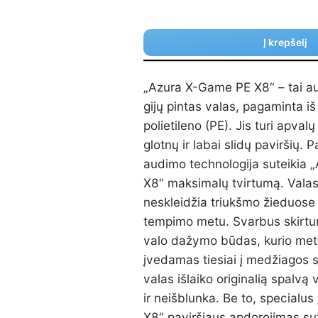
Į krepšelį
„Azura X-Game PE X8“ – tai a
gijų pintas valas, pagaminta iš
polietileno (PE).
Jis turi apvalų
glotnų ir labai slidų paviršių.
P
audimo technologija suteikia
X8“ maksimalų tvirtumą.
Valas
neskleidžia triukšmo žieduose 
tempimo metu.
Svarbus skirtu
valo dažymo būdas, kurio me
įvedamas tiesiai į medžiagos s
valas išlaiko originalią spalvą 
ir neišblunka.
Be to, specialu
X8“ paviršiaus apdorojimas sut