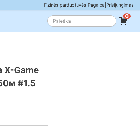
Fizinės parduotuvės
|
Pagalba
|
Prisijungimas
0
ra X-Game
50м #1.5