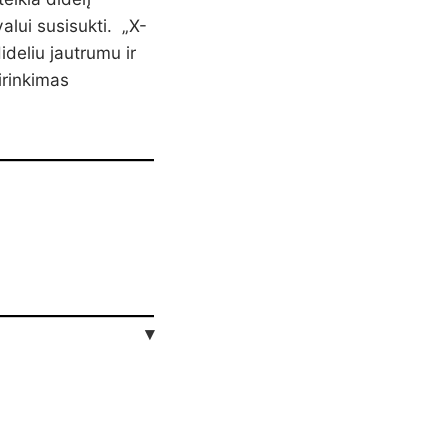
alui susisukti.
„X-
deliu jautrumu ir
irinkimas
▾