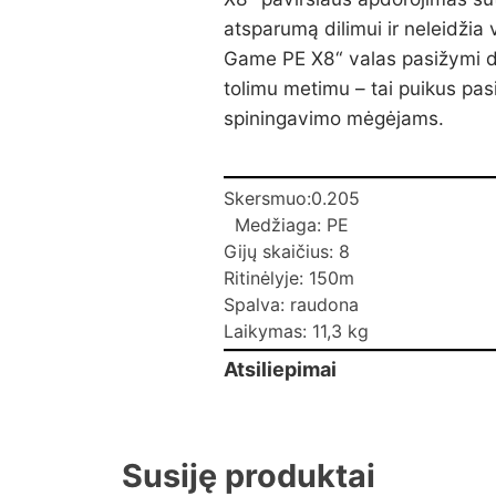
atsparumą dilimui ir neleidžia v
Game PE X8“ valas pasižymi di
tolimu metimu – tai puikus pas
spiningavimo mėgėjams.
Skersmuo:
0.205
Medžiaga: PE
Gijų skaičius: 8
Ritinėlyje: 150m
Spalva: raudona
Laikymas: 11,3 kg
Atsiliepimai
Susiję produktai