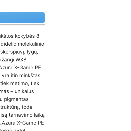
ukštos kokybės 8
 didelio molekulinio
 skerspjūvį, lygų,
ažangi WX8
 „Azura X-Game PE
 yra itin minkštas,
tiek metimo, tiek
mas – unikalus
tu pigmentas
truktūrą, todėl
visą tarnavimo laiką
s „Azura X-Game PE
eikia didelį