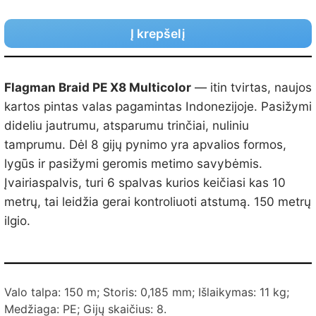
Į krepšelį
Flagman Braid PE X8 Multicolor
— itin tvirtas, naujos
kartos pintas valas pagamintas Indonezijoje. Pasižymi
dideliu jautrumu, atsparumu trinčiai, nuliniu
tamprumu. Dėl 8 gijų pynimo yra apvalios formos,
lygūs ir pasižymi geromis metimo savybėmis.
Įvairiaspalvis, turi 6 spalvas kurios keičiasi kas 10
metrų, tai leidžia gerai kontroliuoti atstumą. 150 metrų
ilgio.
Valo talpa: 150 m; Storis: 0,185 mm; Išlaikymas: 11 kg;
Medžiaga: PE; Gijų skaičius: 8.