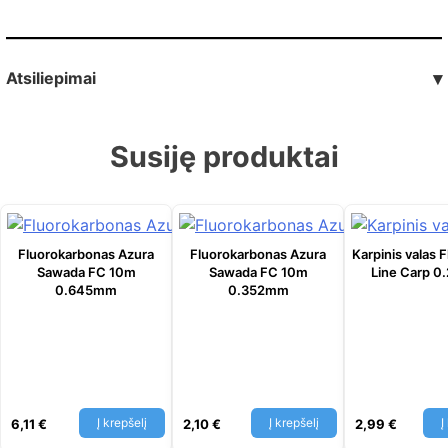
Atsiliepimai
▾
Susiję produktai
Fluorokarbonas Azura
Fluorokarbonas Azura
Karpinis valas 
Sawada FC 10m
Sawada FC 10m
Line Carp 0
0.645mm
0.352mm
Į krepšelį
Į krepšelį
Į
6,11
€
2,10
€
2,99
€