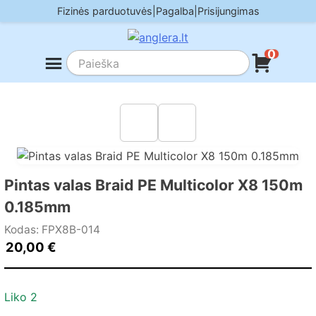
Skip
Fizinės parduotuvės
|
Pagalba
|
Prisijungimas
to
content
0
Pintas valas Braid PE Multicolor X8 150m
0.185mm
Kodas: FPX8B-014
20,00
€
Liko 2