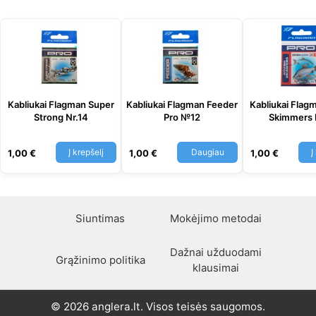
Kabliukai Flagman Super
Kabliukai Flagman Feeder
Kabliukai Flag
Strong Nr.14
Pro №12
Skimmers
Į krepšelį
Daugiau
Į
1,00
€
1,00
€
1,00
€
Siuntimas
Mokėjimo metodai
Dažnai užduodami
Grąžinimo politika
klausimai
© 2026 anglera.lt. Visos teisės saugomos.