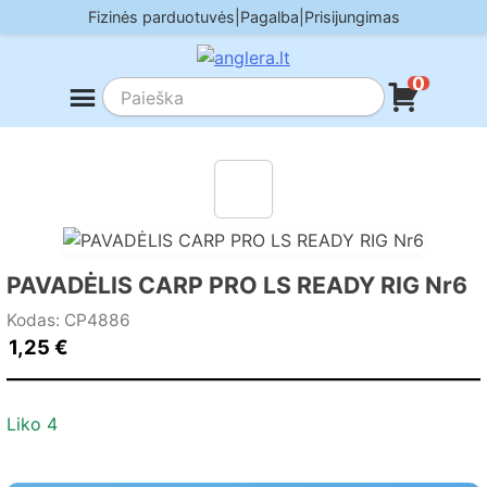
Skip
Fizinės parduotuvės
|
Pagalba
|
Prisijungimas
to
content
0
PAVADĖLIS CARP PRO LS READY RIG Nr6
Kodas: CP4886
1,25
€
Liko 4