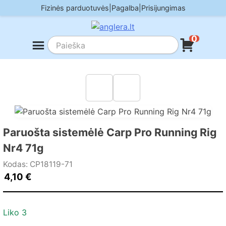
Skip
Fizinės parduotuvės
|
Pagalba
|
Prisijungimas
to
content
0
Paruošta sistemėlė Carp Pro Running Rig
Nr4 71g
Kodas: CP18119-71
4,10
€
Liko 3