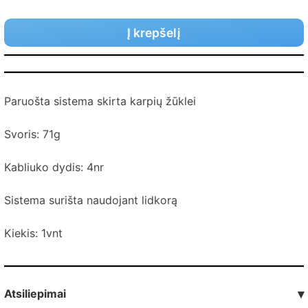
Į krepšelį
Paruošta sistema skirta karpių žūklei
Svoris: 71g
Kabliuko dydis: 4nr
Sistema surišta naudojant lidkorą
Kiekis: 1vnt
Atsiliepimai
▾