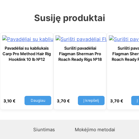
Susiję produktai
Pavadėliai su kabliukais
Surišti pavadėliai
Surišti pava
Carp Pro Method Hair Rig
Flagman Sherman Pro
Flagman Sher
Hooklink 10 lb №12
Roach Ready Rigs №18
Roach Ready 
Daugiau
Į krepšelį
Į
3,10
€
3,70
€
3,70
€
Siuntimas
Mokėjimo metodai