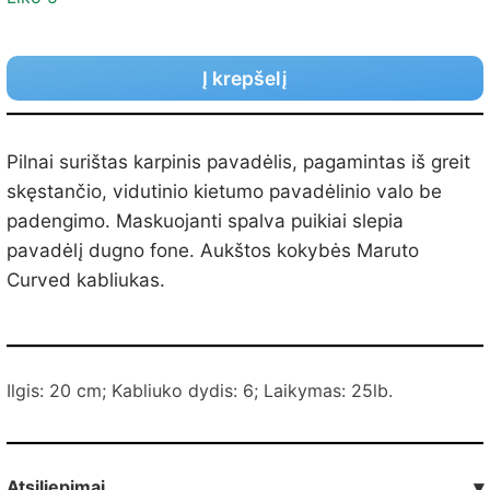
Į krepšelį
Pilnai surištas karpinis pavadėlis, pagamintas iš greit
skęstančio, vidutinio kietumo pavadėlinio valo be
padengimo. Maskuojanti spalva puikiai slepia
pavadėlį dugno fone. Aukštos kokybės Maruto
Curved kabliukas.
Ilgis: 20 cm; Kabliuko dydis: 6; Laikymas: 25lb.
Atsiliepimai
▾