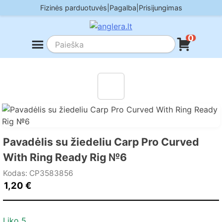
Skip
Fizinės parduotuvės
|
Pagalba
|
Prisijungimas
to
content
0
Pavadėlis su žiedeliu Carp Pro Curved
With Ring Ready Rig №6
Kodas: CP3583856
1,20
€
Liko 5