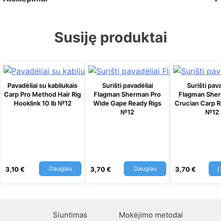
Susiję produktai
Pavadėliai su kabliukais
Surišti pavadėliai
Surišti pava
Carp Pro Method Hair Rig
Flagman Sherman Pro
Flagman Sher
Hooklink 10 lb №12
Wide Gape Ready Rigs
Crucian Carp R
№12
№12
Daugiau
Daugiau
Į
3,10
€
3,70
€
3,70
€
Siuntimas
Mokėjimo metodai