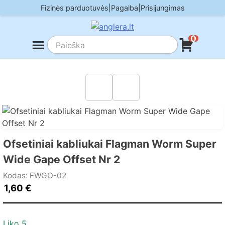
Skip
Fizinės parduotuvės
|
Pagalba
|
Prisijungimas
to
content
0
Ofsetiniai kabliukai Flagman Worm Super
Wide Gape Offset Nr 2
Kodas: FWGO-02
1,60
€
Liko 5