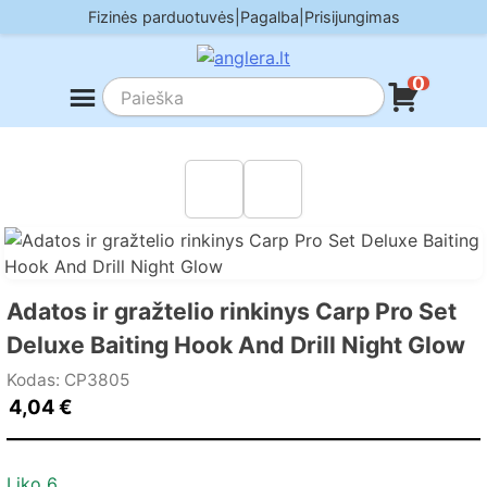
Skip
Fizinės parduotuvės
|
Pagalba
|
Prisijungimas
to
content
0
Adatos ir gražtelio rinkinys Carp Pro Set
Deluxe Baiting Hook And Drill Night Glow
Kodas: CP3805
4,04
€
Liko 6