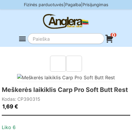
Skip
Fizinės parduotuvės
|
Pagalba
|
Prisijungimas
to
content
0
Meškerės laikiklis Carp Pro Soft Butt Rest
Kodas: CP390315
1,69
€
Liko 6