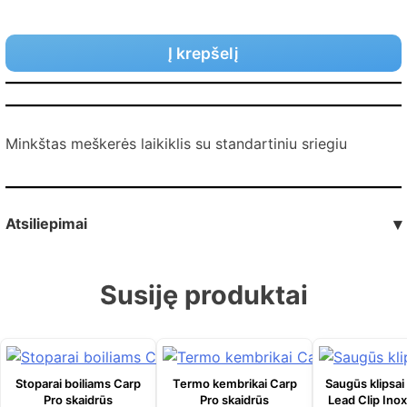
Į krepšelį
Minkštas meškerės laikiklis su standartiniu sriegiu
Atsiliepimai
▾
Susiję produktai
Stoparai boiliams Carp
Termo kembrikai Carp
Saugūs klipsai
Pro skaidrūs
Pro skaidrūs
Lead Clip Inox