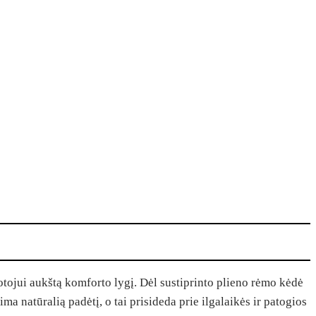
otojui aukštą komforto lygį. Dėl sustiprinto plieno rėmo kėdė
ma natūralią padėtį, o tai prisideda prie ilgalaikės ir patogios