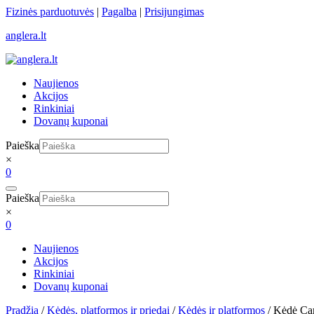
Skip
Fizinės parduotuvės
|
Pagalba
|
Prisijungimas
to
anglera.lt
content
Naujienos
Akcijos
Rinkiniai
Dovanų kuponai
Paieška
×
0
Paieška
×
0
Naujienos
Akcijos
Rinkiniai
Dovanų kuponai
Pradžia
/
Kėdės, platformos ir priedai
/
Kėdės ir platformos
/ Kėdė Car