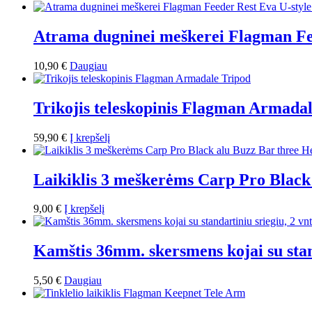
Atrama dugninei meškerei Flagman Fe
10,90
€
Daugiau
Trikojis teleskopinis Flagman Armada
59,90
€
Į krepšelį
Laikiklis 3 meškerėms Carp Pro Black
9,00
€
Į krepšelį
Kamštis 36mm. skersmens kojai su stand
5,50
€
Daugiau