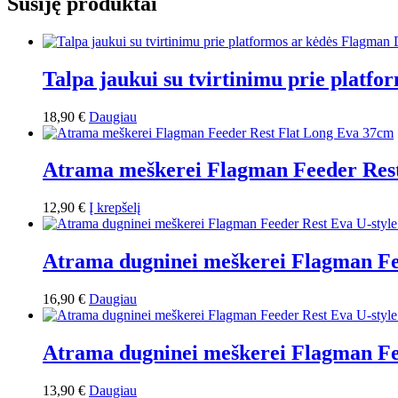
Susiję produktai
Talpa jaukui su tvirtinimu prie platf
18,90
€
Daugiau
Atrama meškerei Flagman Feeder Res
12,90
€
Į krepšelį
Atrama dugninei meškerei Flagman Fe
16,90
€
Daugiau
Atrama dugninei meškerei Flagman Fe
13,90
€
Daugiau