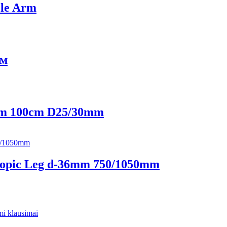
ele Arm
см
Arm 100cm D25/30mm
scopic Leg d-36mm 750/1050mm
i klausimai