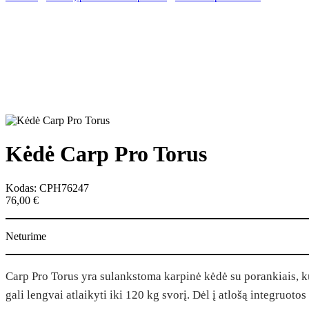
Kėdė Carp Pro Torus
Kodas: CPH76247
76,00
€
Neturime
Carp Pro Torus yra sulankstoma karpinė kėdė su porankiais, ku
gali lengvai atlaikyti iki 120 kg svorį. Dėl į atlošą integruoto