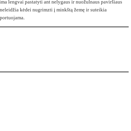
ma lengvai pastatyti ant nelygaus ir nuožulnaus paviršiaus
 neleidžia kėdei nugrimzti į minkštą žemę ir suteikia
sportuojama.