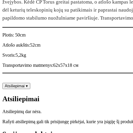
žvejybos. Kėdė CP Torus greitai pastatoma, o atlošo kampas l
dėl keturių teleskopinių kojų su patikimais ir paprastai naudo
papildomo stabilumo nuožulniame paviršiuje. Transportavimo 
Plotis: 50cm
Atlošo aukštis:52cm
Svoris:5,2kg
Transportavimo matmenys:62x57x18 см
Atsiliepimai
▾
Atsiliepimai
Atsiliepimų dar nėra.
Rašyti atsiliepimą gali tik prisijungę pirkėjai, kurie yra įsigiję šį produ