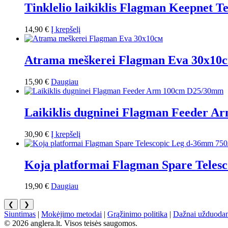
Tinklelio laikiklis Flagman Keepnet T
14,90
€
Į krepšelį
Atrama meškerei Flagman Eva 30x10
15,90
€
Daugiau
Laikiklis dugninei Flagman Feeder 
30,90
€
Į krepšelį
Koja platformai Flagman Spare Tele
19,90
€
Daugiau
❮
❯
Siuntimas
|
Mokėjimo metodai
|
Grąžinimo politika
|
Dažnai užduodam
© 2026 anglera.lt. Visos teisės saugomos.