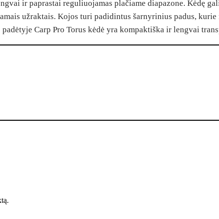
engvai ir paprastai reguliuojamas plačiame diapazone. Kėdę gali
jamais užraktais. Kojos turi padidintus šarnyrinius padus, kurie
padėtyje Carp Pro Torus kėdė yra kompaktiška ir lengvai tran
ktą.