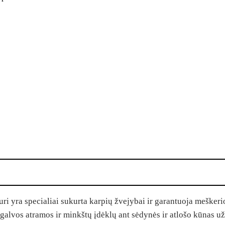
ri yra specialiai sukurta karpių žvejybai ir garantuoja meškeri
s galvos atramos ir minkštų įdėklų ant sėdynės ir atlošo kūnas uži