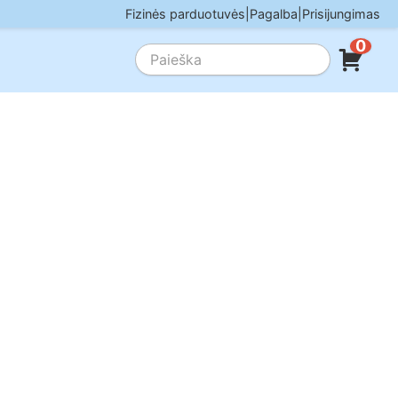
Fizinės parduotuvės
|
Pagalba
|
Prisijungimas
0