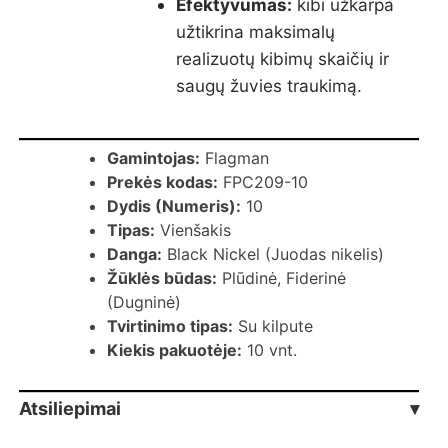
Efektyvumas:
kibi užkarpa
užtikrina maksimalų
realizuotų kibimų skaičių ir
saugų žuvies traukimą.
Gamintojas:
Flagman
Prekės kodas:
FPC209-10
Dydis (Numeris):
10
Tipas:
Vienšakis
Danga:
Black Nickel (Juodas nikelis)
Žūklės būdas:
Plūdinė, Fiderinė
(Dugninė)
Tvirtinimo tipas:
Su kilpute
Kiekis pakuotėje:
10 vnt.
Atsiliepimai
▾