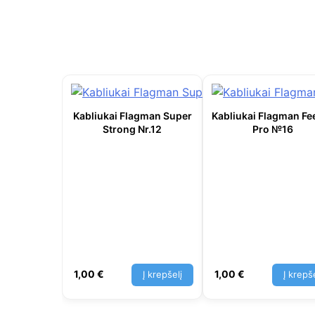
Kabliukai Flagman Super
Kabliukai Flagman Fe
Strong Nr.12
Pro №16
1,00
€
1,00
€
Į krepšelį
Į krepše