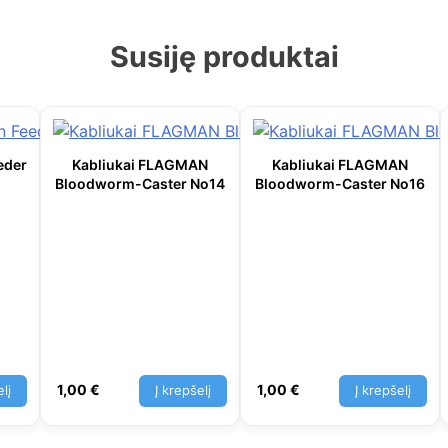
Susiję produktai
eder
Kabliukai FLAGMAN
Kabliukai FLAGMAN
Bloodworm-Caster No14
Bloodworm-Caster No16
1,00
€
1,00
€
lį
Į krepšelį
Į krepšelį