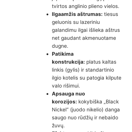
tvirtos anglinio plieno vielos.
Ilgaamžis aštrumas:
tiesus
geluonis su lazeriniu
galandimu ilgai išlieka aštrus
net gaudant akmenuotame
dugne.
Patikima
konstrukcija:
platus kaltas
linkis (gylis) ir standartinio
ilgio kotelis su patogia kilpute
valo rišimui.
Apsauga nuo
korozijos:
kokybiška „Black
Nickel“ (juodo nikelio) danga
saugo nuo rūdžių ir nebaido
žuvų.