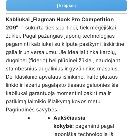
Į krepšelį
Kabliukai „Flagman Hook Pro Competition
209“
– sukurta tiek sportinei, tiek mėgėjiškai
žūklei. Pagal pažangias japonų technologijas
pagaminti kabliukai su kilpute pasižymi išskirtine
galia ir universalumu. Jie idealiai tinka karpių,
dugninei (fiderio) bei plūdinei žūklei, naudojant
stambesnius augalinius ir gyvūninius masalus.
Dėl klasikinio apvalaus išlinkimo, kalto plataus
linkio ir lazeriu pagaląsto tiesaus geluonies šie
kabliukai garantuoja momentinį pakirtimą ir
patikimą laimikio išlaikymą kovos metu.
Pagrindinės savybės:
Aukščiausia
kokybė:
pagaminti pagal
japonišką technologiją iš