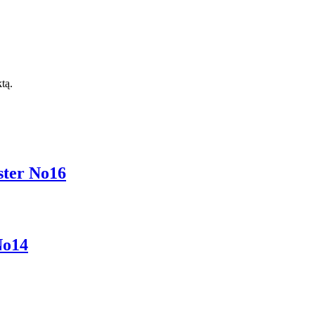
ktą.
ter No16
No14