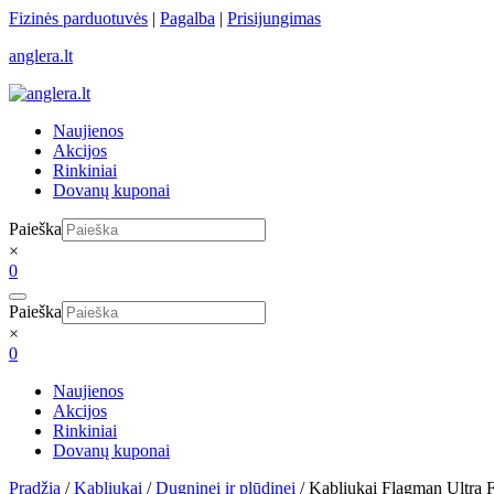
Skip
Fizinės parduotuvės
|
Pagalba
|
Prisijungimas
to
anglera.lt
content
Naujienos
Akcijos
Rinkiniai
Dovanų kuponai
Paieška
×
0
Paieška
×
0
Naujienos
Akcijos
Rinkiniai
Dovanų kuponai
Pradžia
/
Kabliukai
/
Dugninei ir plūdinei
/ Kabliukai Flagman Ultra 