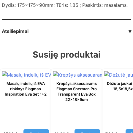
Dydis:
175x175x90
mm; Tūris: 1.85l; Paskirtis: masalams.
Atsiliepimai
▾
Susiję produktai
Masalų indelių iš EVA
Krepšys aksesuarams
Dėžutė jaukui
rinkinys Flagman
Flagman Sherman Pro
18,5х18,5х
Inspiration Eva Set 1+2
Transparent Eva Box
22x18x9cm