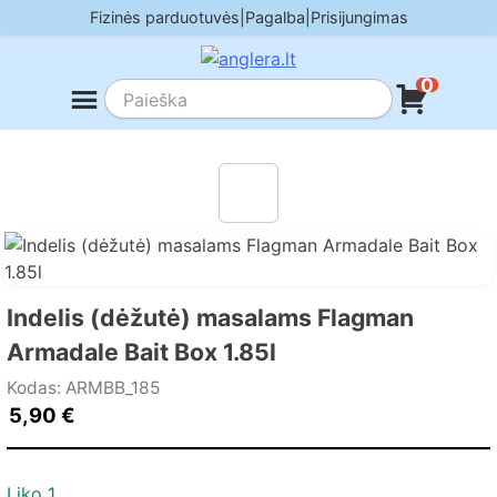
Skip
Fizinės parduotuvės
|
Pagalba
|
Prisijungimas
to
content
0
Indelis (dėžutė) masalams Flagman
Armadale Bait Box 1.85l
Kodas: ARMBB_185
5,90
€
Liko 1