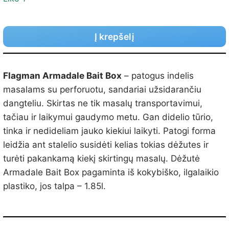
Į krepšelį
Flagman Armadale Bait Box
– patogus indelis
masalams su perforuotu, sandariai užsidarančiu
dangteliu. Skirtas ne tik masalų transportavimui,
tačiau ir laikymui gaudymo metu. Gan didelio tūrio,
tinka ir nedideliam jauko kiekiui laikyti. Patogi forma
leidžia ant stalelio susidėti kelias tokias dėžutes ir
turėti pakankamą kiekį skirtingų masalų. Dėžutė
Armadale Bait Box pagaminta iš kokybiško, ilgalaikio
plastiko, jos talpa – 1.85l.