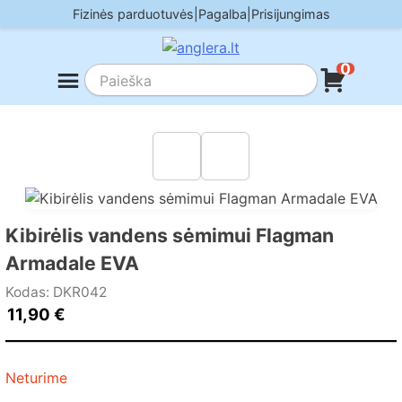
Skip
Fizinės parduotuvės
|
Pagalba
|
Prisijungimas
to
content
0
Kibirėlis vandens sėmimui Flagman
Armadale EVA
Kodas: DKR042
11,90
€
Neturime