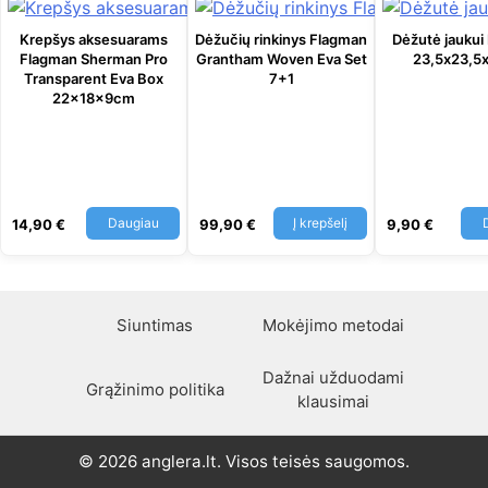
Krepšys aksesuarams
Dėžučių rinkinys Flagman
Dėžutė jaukui
Flagman Sherman Pro
Grantham Woven Eva Set
23,5х23,5х
Transparent Eva Box
7+1
22x18x9cm
Daugiau
Į krepšelį
14,90
€
99,90
€
9,90
€
Siuntimas
Mokėjimo metodai
Dažnai užduodami
Grąžinimo politika
klausimai
© 2026 anglera.lt. Visos teisės saugomos.