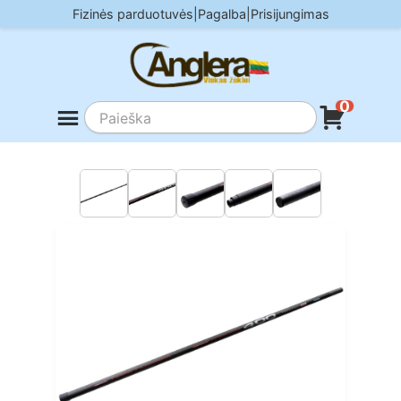
Skip
Fizinės parduotuvės
|
Pagalba
|
Prisijungimas
to
content
0