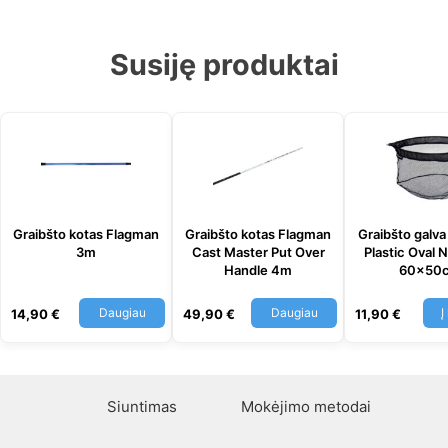
Susiję produktai
Graibšto kotas Flagman
Graibšto kotas Flagman
Graibšto galv
3m
Cast Master Put Over
Plastic Oval 
Handle 4m
60x50
Daugiau
Daugiau
Į
14,90
€
49,90
€
11,90
€
Siuntimas
Mokėjimo metodai