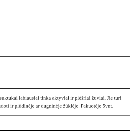
uktukai labiausiai tinka aktyviai ir plėšriai žuviai. Jie turi
doti ir plūdinėje ar dugninėje žūklėje. Pakuotėje 5vnt.