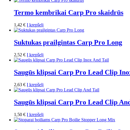
Termo kembrikai Carp Pro skaidrūs
1,42
€
Į krepšelį
Suktukas prailgintas Carp Pro Long
2,52
€
Į krepšelį
Saugūs klipsai Carp Pro Lead Clip Ino
2,63
€
Į krepšelį
Saugūs klipsai Carp Pro Lead Clip And
1,50
€
Į krepšelį