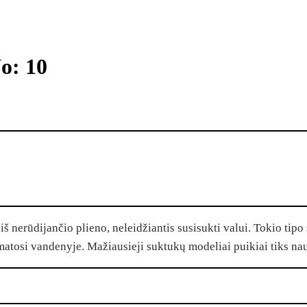
o: 10
š nerūdijančio plieno, neleidžiantis susisukti valui. Tokio tipo s
matosi vandenyje. Mažiausieji suktukų modeliai puikiai tiks nau