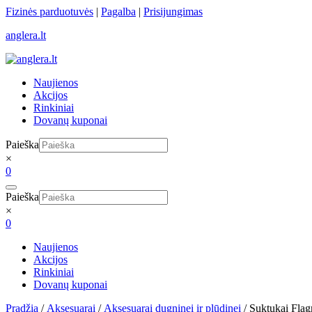
Skip
Fizinės parduotuvės
|
Pagalba
|
Prisijungimas
to
anglera.lt
content
Naujienos
Akcijos
Rinkiniai
Dovanų kuponai
Paieška
×
0
Paieška
×
0
Naujienos
Akcijos
Rinkiniai
Dovanų kuponai
Pradžia
/
Aksesuarai
/
Aksesuarai dugninei ir plūdinei
/ Suktukai Fla