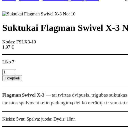
Suktukai Flagman Swivel X-3 N
Kodas: FSLX3-10
1,97
€
Liko 7
produkto
kiekis:
Į krepšelį
Suktukai
Flagman
Swivel
Flagman Swivel X-3
— tai tvirtas dvipusis, trigubas suktukas i
X-
3
tamsios spalvos nikelio padengimą dėl ko nerūdija ir sunkiai 
No:
10
Kiekis: 5vnt; Spalva: juoda; Dydis: 10nr.