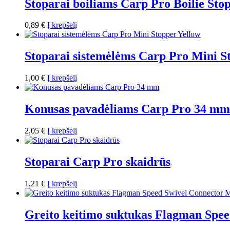
Stoparai boiliams Carp Pro Boilie St
0,89
€
Į krepšelį
Stoparai sistemėlėms Carp Pro Mini S
1,00
€
Į krepšelį
Konusas pavadėliams Carp Pro 34 mm
2,05
€
Į krepšelį
Stoparai Carp Pro skaidrūs
1,21
€
Į krepšelį
Greito keitimo suktukas Flagman Spee