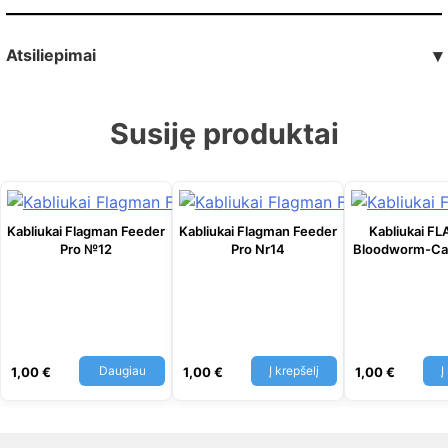
Atsiliepimai
▾
Susiję produktai
Kabliukai Flagman Feeder
Kabliukai Flagman Feeder
Kabliukai 
Pro №12
Pro Nr14
Bloodworm-Ca
Daugiau
Į krepšelį
Į
1,00
€
1,00
€
1,00
€