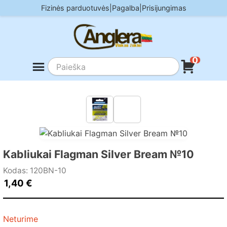
Skip
Fizinės parduotuvės
|
Pagalba
|
Prisijungimas
to
content
0
Kabliukai Flagman Silver Bream №10
Kodas: 120BN-10
1,40
€
Neturime