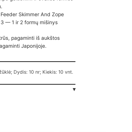
u.
 Feeder Skimmer And Zope
 3 — 1 ir 2 formų mišinys
trūs, pagaminti iš aukštos
agaminti Japonijoje.
ūklė; Dydis: 10 nr; Kiekis: 10 vnt.
▾