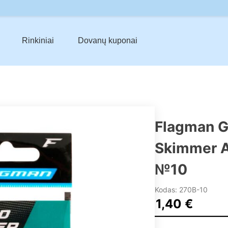
Rinkiniai
Dovanų kuponai
Flagman G
Skimmer A
№10
Kodas: 270B-10
1,40
€