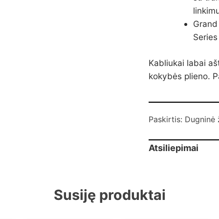
linkim
Grand
Series
Kabliukai labai aš
kokybės plieno. P
Paskirtis: Dugninė ž
Atsiliepimai
Susiję produktai