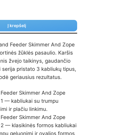
Į krepšelį
Grand Feeder Skimmer And Zope
ortinės žūklės pasaulio. Karšis
dinis žvejo taikinys, gaudančio
i serija pristato 3 kabliukų tipus,
odė geriausius rezultatus.
 Feeder Skimmer And Zope
 1 — kabliukai su trumpu
imi ir plačiu linkimu.
 Feeder Skimmer And Zope
 2 — klasikinės formos kabliukai
mpu geluonimi ir ovalios formos