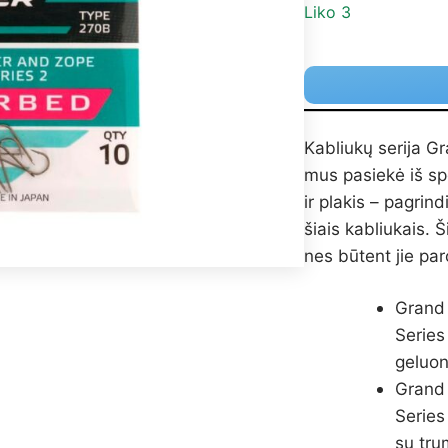
Liko 3
Kabliukų serija 
mus pasiekė iš sp
ir plakis – pagrin
šiais kabliukais. Š
nes būtent jie par
Grand
Series
geluon
Grand
Series
su tru