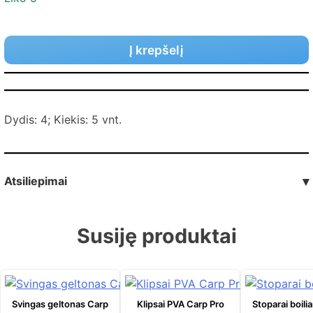
Į krepšelį
Dydis: 4; Kiekis: 5 vnt.
Atsiliepimai
▾
Susiję produktai
Svingas geltonas Carp
Klipsai PVA Carp Pro
Stoparai boil