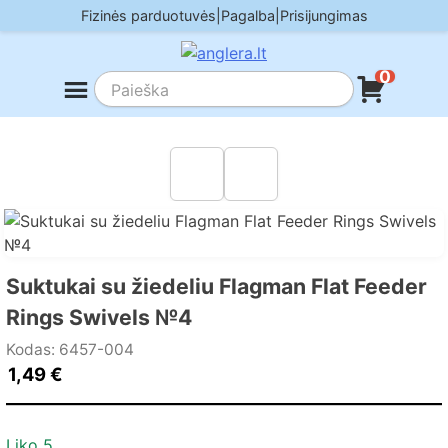
Skip
Fizinės parduotuvės
|
Pagalba
|
Prisijungimas
to
content
0
Suktukai su žiedeliu Flagman Flat Feeder
Rings Swivels №4
Kodas: 6457-004
1,49
€
Liko 5