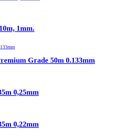
 10m, 1mm.
e Premium Grade 50m 0.133mm
35m 0,25mm
35m 0,22mm