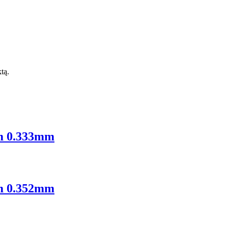
ktą.
m 0.333mm
m 0.352mm