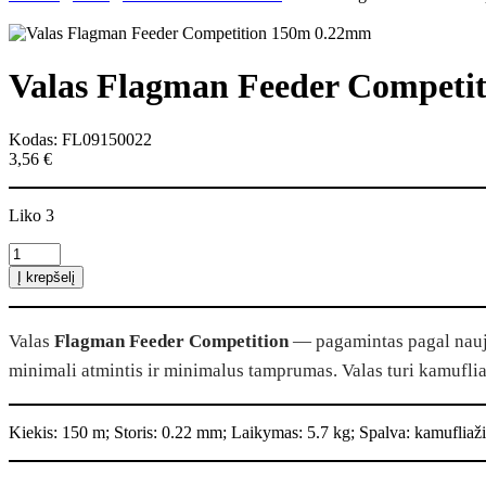
Valas Flagman Feeder Competi
Kodas: FL09150022
3,56
€
Liko 3
produkto
kiekis:
Į krepšelį
Valas
Flagman
Feeder
Valas
Flagman Feeder Competition
— pagamintas pagal nauja
Competition
150m
minimali atmintis ir minimalus tamprumas. Valas turi kamuflia
0.22mm
Kiekis: 150 m; Storis: 0.22 mm; Laikymas: 5.7 kg; Spalva: kamufliaži