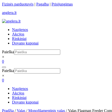
Skip
Fizinės parduotuvės
|
Pagalba
|
Prisijungimas
to
anglera.lt
content
Naujienos
Akcijos
Rinkiniai
Dovanų kuponai
Paieška
×
0
Paieška
×
0
Naujienos
Akcijos
Rinkiniai
Dovanų kuponai
Pradžia
/
Valas
/
Monofilamentinis valas
/ Valas Flagman Feeder Com