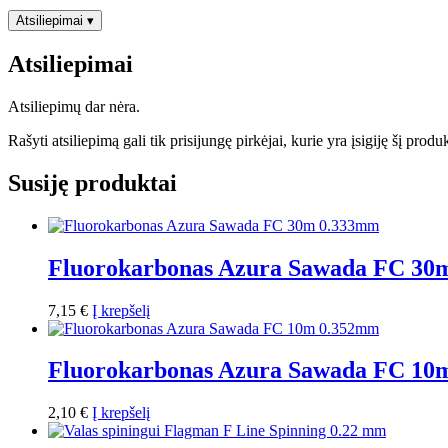
Atsiliepimai
▾
Atsiliepimai
Atsiliepimų dar nėra.
Rašyti atsiliepimą gali tik prisijungę pirkėjai, kurie yra įsigiję šį produ
Susiję produktai
Fluorokarbonas Azura Sawada FC 30
7,15
€
Į krepšelį
Fluorokarbonas Azura Sawada FC 10
2,10
€
Į krepšelį