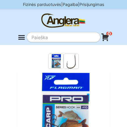
Skip
Fizinės parduotuvės
|
Pagalba
|
Prisijungimas
to
content
0