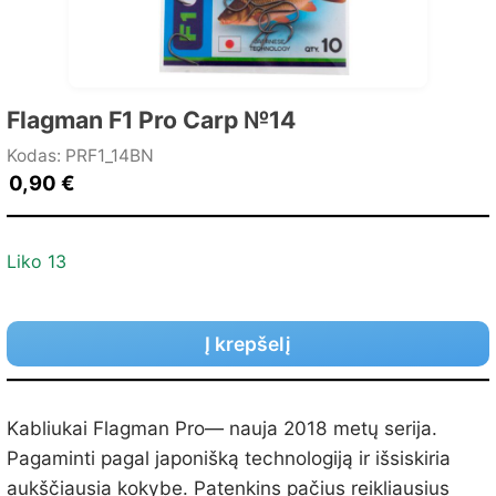
Flagman F1 Pro Carp №14
Kodas: PRF1_14BN
0,90
€
Liko 13
Į krepšelį
Kabliukai Flagman Pro— nauja 2018 metų serija.
Pagaminti pagal japonišką technologiją ir išsiskiria
aukščiausia kokybe. Patenkins pačius reikliausius