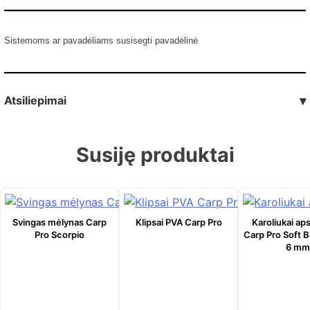
Sistemoms ar pavadėliams susisegti pavadėlinė
Atsiliepimai
▾
Susiję produktai
Svingas mėlynas Carp
Klipsai PVA Carp Pro
Karoliukai aps
Pro Scorpio
Carp Pro Soft B
6 mm