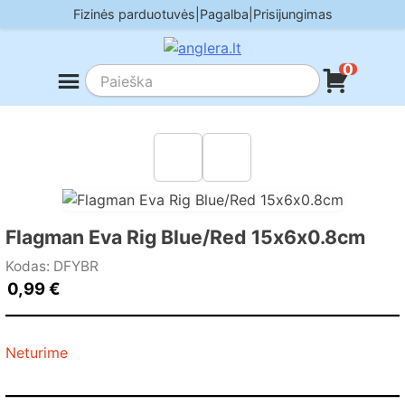
Skip
Fizinės parduotuvės
|
Pagalba
|
Prisijungimas
to
content
0
Flagman Eva Rig Blue/Red 15х6х0.8cm
Kodas: DFYBR
0,99
€
Neturime